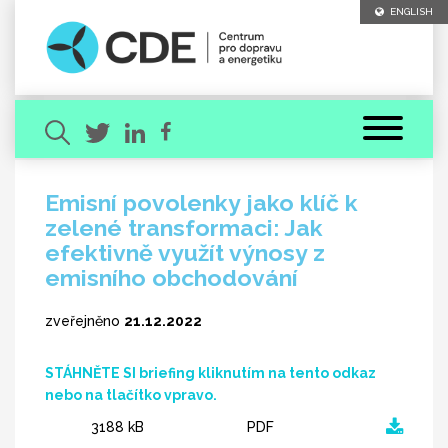
ENGLISH
Emisní povolenky jako klíč k
zelené transformaci: Jak
Hledaný výraz
efektivně využít výnosy z
emisního obchodování
zveřejněno
21.12.2022
STÁHNĚTE SI briefing kliknutím na tento odkaz
[ zavřít ]
VYHLEDAT
nebo na tlačítko vpravo.
3188 kB
PDF