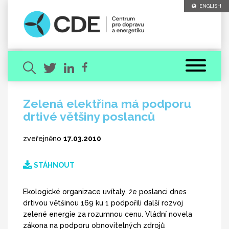
ENGLISH
Zelená elektřina má podporu
drtivé většiny poslanců
Hledaný výraz
zveřejněno
17.03.2010
STÁHNOUT
Ekologické organizace uvítaly, že poslanci dnes
[ zavřít ]
VYHLEDAT
drtivou většinou 169 ku 1 podpořili další rozvoj
zelené energie za rozumnou cenu. Vládní novela
zákona na podporu obnovitelných zdrojů