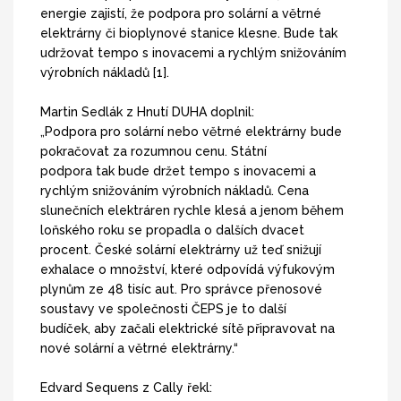
energie zajistí, že podpora pro solární a větrné
elektrárny či bioplynové stanice klesne. Bude tak
udržovat tempo s inovacemi a rychlým snižováním
výrobních nákladů [1].
Martin Sedlák z Hnutí DUHA doplnil:
„Podpora pro solární nebo větrné elektrárny bude
pokračovat za rozumnou cenu. Státní
podpora tak bude držet tempo s inovacemi a
rychlým snižováním výrobních nákladů. Cena
slunečních elektráren rychle klesá a jenom během
loňského roku se propadla o dalších dvacet
procent. České solární elektrárny už teď snižují
exhalace o množství, které odpovídá výfukovým
plynům ze 48 tisíc aut. Pro správce přenosové
soustavy ve společnosti ČEPS je to další
budíček, aby začali elektrické sítě připravovat na
nové solární a větrné elektrárny.“
Edvard Sequens z Cally řekl: