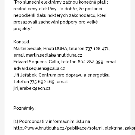
"Pro sluneční elektrárny začnou konečně platit
reálné ceny elektřiny. Je dobře, že poslanci
nepodlehli tlaku některých zákonodárců, kteří
prosazovali zachování podpory pro velké
projekty."
Kontakt:
Martin Sedlák, Hnutí DUHA, telefon 737 128 471,
email martin.sedlak@hnutiduha.cz
Edvard Sequens, Calla, telefon 602 282 399, email
edvard.sequens@calla.cz
Jiří Jeřábek, Centrum pro dopravu a energetiku,
telefon 775 692 169, email
jiri.jerabek@ecn.cz
Poznámky:
[1] Podrobnosti v informačním listu na
http://www.hnutiduha.cz/publikace/solarni_elektrina_zako