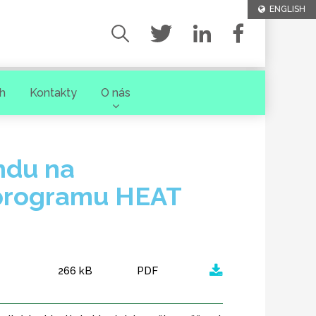
ENGLISH
h
Kontakty
O nás
ndu na
i programu HEAT
266 kB
PDF