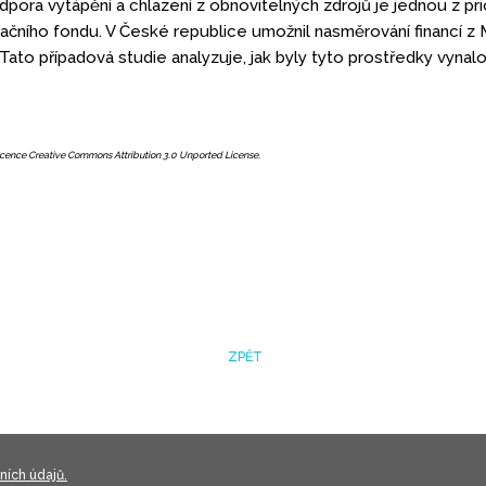
dpora vytápění a chlazení z obnovitelných zdrojů je jednou z pri
začního fondu. V České republice umožnil nasměrování financí z 
ato případová studie analyzuje, jak byly tyto prostředky vynal
licence
Creative Commons Attribution 3.0 Unported License.
ZPĚT
ních údajů.