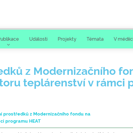
ublikace
Události
Projekty
Témata
V médiíc
edků z Modernizačního fo
toru teplárenství v rámc
í prostředků z Modernizačního fondu na
ámci programu HEAT