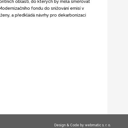
oritních oblastí, do kterých by měla směřovat
Modernizačního fondu do snižování emisí v
oženy, a předkládá návrhy pro dekarbonizaci
Design & Code by webmatic s. r. o.