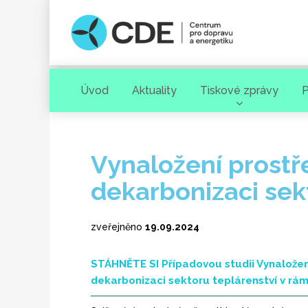
Úvod
Aktuality
Tiskové zprávy
P
Hledaný výraz
Vynaložení prostř
dekarbonizaci sek
zveřejněno
19.09.2024
STÁHNĚTE SI Případovou studii Vynaložen
[ zavřít ]
VYHLEDAT
dekarbonizaci sektoru teplárenství v r