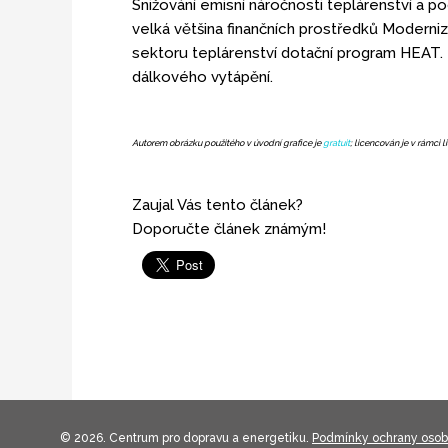
Snižování emisní náročnosti teplárenství a po
velká většina finančních prostředků Moderni
sektoru teplárenství dotační program HEAT. T
dálkového vytápění.
Autorem obrázku použitého v úvodní grafice je
gratuit
; licencován je v rámci 
Zaujal Vás tento článek?
Doporučte článek známým!
© 2026. Centrum pro dopravu a energetiku.
Podmínky ochrany osob