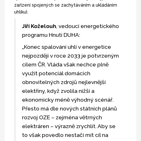
zařízení spojených se zachytáváním a ukládáním
uhlíku).
Jiří Koželouh
, vedoucí energetického
programu Hnutí DUHA:
„Konec spalování uhlí v energetice
nejpozději v roce 2033 je potvrzeným
cílem ČR. Vláda však nechce plně
využít potenciál domácích
obnovitelných zdrojů nejlevnější
elektřiny, když zvolila nižší a
ekonomicky méně výhodný scénář.
Přesto má dle nových státních plánů
rozvoj OZE – zejména větrných
elektráren – výrazně zrychlit. Aby se
to však povedlo nestačí mít cíl na