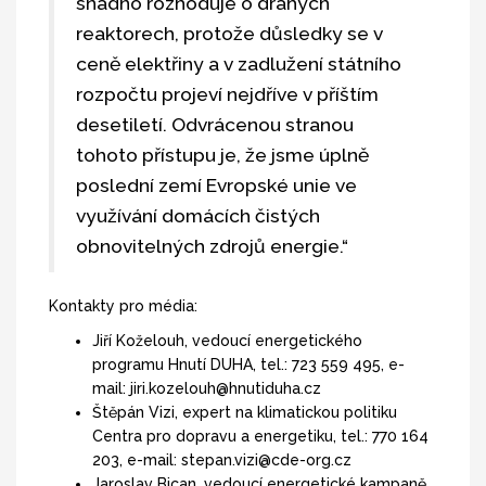
snadno rozhoduje o drahých
reaktorech, protože důsledky se v
ceně elektřiny a v zadlužení státního
rozpočtu projeví nejdříve v příštím
desetiletí. Odvrácenou stranou
tohoto přístupu je, že jsme úplně
poslední zemí Evropské unie ve
využívání domácích čistých
obnovitelných zdrojů energie.“
Kontakty pro média:
Jiří Koželouh, vedoucí energetického
programu Hnutí DUHA, tel.: 723 559 495, e-
mail: jiri.kozelouh@hnutiduha.cz
Štěpán Vizi, expert na klimatickou politiku
Centra pro dopravu a energetiku, tel.: 770 164
203, e-mail: stepan.vizi@cde-org.cz
Jaroslav Bican, vedoucí energetické kampaně