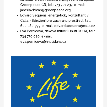
Greenpeace ČR, tel.: 773 721 237, e-mail:
jaroslav.bican@greenpeace.org
Edvard Sequens, energetický konzultant v
Calla - Sdružení pro záchranu prostředí, tel.:
602 282 399, e-mail: edvard.sequens@calla.cz
Eva Pernicová, tisková mluvčí Hnutí DUHA, tel.:
734 770 020, e-mail:
eva.pernicova@hnutiduha.cz