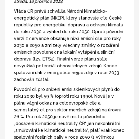
středa, 18.prosince 2024
Vláda ČR právě schválila Národní klimaticko-
energetický plán (NKEP), který stanovuje cíle České
republiky pro energetiku, dopravu a ochranu klimatu
do roku 2030 a výhled do roku 2050. Oproti původní
verzi z července obsahuje nižší emisní cíle pro roky
2030 a 2050 a zmizely všechny zmínky o rozšíření
emisních povolenek na lokální vytápění a silniční
dopravu (tzv. ETS2). Finální verze plánu stále
nevyužívá potenciál obnovitelných zdrojů. Konec
spalování uhlí v energetice nejpozději v roce 2033
zachován zůstal.
Původní cíl pro snížení emisí skleníkových plynů do
roku 2030 byl 59 % (oproti roku 1990). Nově je v
plánu vágní odkaz na celoevropské cíle a
samostatný cíl pro sektor menších zdrojů na úrovni
26 %. Pro rok 2050 je nově místo původního
„dosažení klimatické neutrality ČR“ jen nekonkrétní
„směřování ke klimatické neutralitě“, platí však konec
spalování fosilních paliv v roce 2050 (s výjimkou