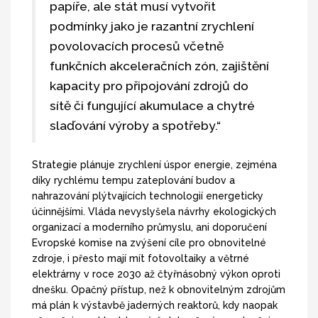
papíře, ale stát musí vytvořit
podmínky jako je razantní zrychlení
povolovacích procesů včetně
funkčních akceleračních zón, zajištění
kapacity pro připojování zdrojů do
sítě či fungující akumulace a chytré
slaďování výroby a spotřeby.“
Strategie plánuje zrychlení úspor energie, zejména
díky rychlému tempu zateplování budov a
nahrazování plýtvajících technologií energeticky
účinnějšími. Vláda nevyslyšela návrhy ekologických
organizací a moderního průmyslu, ani doporučení
Evropské komise na zvýšení cíle pro obnovitelné
zdroje, i přesto mají mít fotovoltaiky a větrné
elektrárny v roce 2030 až čtyřnásobný výkon oproti
dnešku. Opačný přístup, než k obnovitelným zdrojům
má plán k výstavbě jaderných reaktorů, kdy naopak