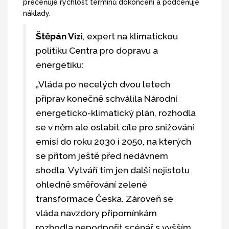
přeceňuje rychlost termínů dokončení a podceňuje
náklady.
Štěpán Viz
i, expert na klimatickou
politiku Centra pro dopravu a
energetiku:
„Vláda po necelých dvou letech
příprav konečně schválila Národní
energeticko-klimatický plán, rozhodla
se v něm ale oslabit cíle pro snižování
emisí do roku 2030 i 2050, na kterých
se přitom ještě před nedávnem
shodla. Vytváří tím jen další nejistotu
ohledně směřování zelené
transformace Česka. Zároveň se
vláda navzdory připomínkám
rozhodla nepodpořit scénář s vyšším