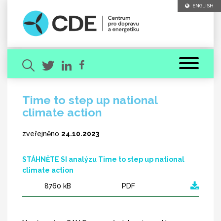
ENGLISH
Time to step up national
climate action
Hledaný výraz
zveřejněno
24.10.2023
STÁHNĚTE SI analýzu Time to step up national
climate action
8760 kB
PDF
[ zavřít ]
VYHLEDAT