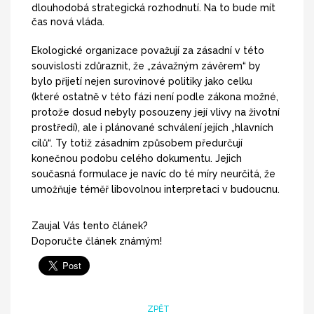
dlouhodobá strategická rozhodnutí. Na to bude mít
čas nová vláda.
Ekologické organizace považují za zásadní v této
souvislosti zdůraznit, že „závažným závěrem“ by
bylo přijetí nejen surovinové politiky jako celku
(které ostatně v této fázi není podle zákona možné,
protože dosud nebyly posouzeny její vlivy na životní
prostředí), ale i plánované schválení jejích „hlavních
cílů“. Ty totiž zásadním způsobem předurčují
konečnou podobu celého dokumentu. Jejich
současná formulace je navíc do té míry neurčitá, že
umožňuje téměř libovolnou interpretaci v budoucnu.
Zaujal Vás tento článek?
Doporučte článek známým!
ZPĚT