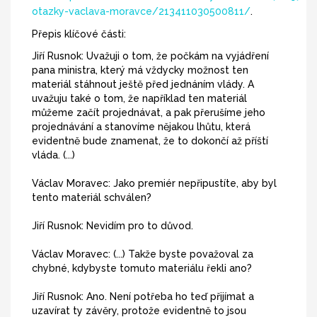
otazky-vaclava-moravce/213411030500811/
.
Přepis klíčové části:
Jiří Rusnok: Uvažuji o tom, že počkám na vyjádření
pana ministra, který má vždycky možnost ten
materiál stáhnout ještě před jednáním vlády. A
uvažuju také o tom, že například ten materiál
můžeme začít projednávat, a pak přerušíme jeho
projednávání a stanovíme nějakou lhůtu, která
evidentně bude znamenat, že to dokončí až příští
vláda. (...)
Václav Moravec: Jako premiér nepřipustíte, aby byl
tento materiál schválen?
Jiří Rusnok: Nevidím pro to důvod.
Václav Moravec: (...) Takže byste považoval za
chybné, kdybyste tomuto materiálu řekli ano?
Jiří Rusnok: Ano. Není potřeba ho teď přijímat a
uzavírat ty závěry, protože evidentně to jsou