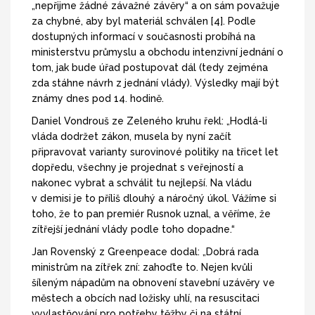
„nepřijme žádné závažné závěry“ a on sám považuje
za chybné, aby byl materiál schválen [4]. Podle
dostupných informací v současnosti probíhá na
ministerstvu průmyslu a obchodu intenzivní jednání o
tom, jak bude úřad postupovat dál (tedy zejména
zda stáhne návrh z jednání vlády). Výsledky mají být
známy dnes pod 14. hodině.
Daniel Vondrouš ze Zeleného kruhu řekl: „Hodlá-li
vláda dodržet zákon, musela by nyní začít
připravovat varianty surovinové politiky na třicet let
dopředu, všechny je projednat s veřejností a
nakonec vybrat a schválit tu nejlepší. Na vládu
v demisi je to příliš dlouhý a náročný úkol. Vážíme si
toho, že to pan premiér Rusnok uznal, a věříme, že
zítřejší jednání vlády podle toho dopadne.“
Jan Rovenský z Greenpeace dodal: „Dobrá rada
ministrům na zítřek zní: zahoďte to. Nejen kvůli
šíleným nápadům na obnovení stavební uzávěry ve
městech a obcích nad ložisky uhlí, na resuscitaci
vyvlastňování pro potřeby těžby či na státní