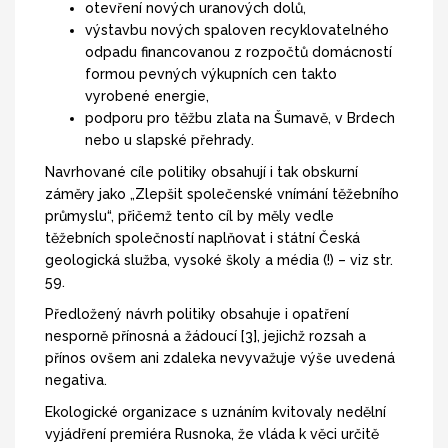
otevření nových uranových dolů,
výstavbu nových spaloven recyklovatelného
odpadu financovanou z rozpočtů domácností
formou pevných výkupních cen takto
vyrobené energie,
podporu pro těžbu zlata na Šumavě, v Brdech
nebo u slapské přehrady.
Navrhované cíle politiky obsahují i tak obskurní
záměry jako „Zlepšit společenské vnímání těžebního
průmyslu“, přičemž tento cíl by měly vedle
těžebních společností naplňovat i státní Česká
geologická služba, vysoké školy a média (!) – viz str.
59.
Předložený návrh politiky obsahuje i opatření
nesporně přínosná a žádoucí [3], jejichž rozsah a
přínos ovšem ani zdaleka nevyvažuje výše uvedená
negativa.
Ekologické organizace s uznáním kvitovaly nedělní
vyjádření premiéra Rusnoka, že vláda k věci určitě