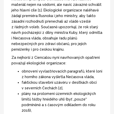
materiál nejen na vědomí, ale navíc závazně schválit
jeho hlavní cíle [1]. Ekologické organizace naléhavě
žádají premiéra Rusnoka i jeho ministry, aby takto
zásadní rozhodnutí přenechali až vládě vzešlé
z řádných voleb. Současně upozorňují, že rok starý
návrh pocházející z dílny ministra Kuby, který odmítla
i Nečasova vláda, obsahuje řadu plánů
nebezpečných pro zdraví občanů, pro jejich
peněženky i pro českou krajinu.
Za nejhorší z Ciencalou nyní navrhovaných opatření
považují ekologické organizace:
obnovení vyvlastňovacích paragrafů, které loni
z horního zákona vyškrtla Nečasova vláda,
faktickou stavební uzávěru v desítkách obcí
v severních Čechách [2],
plány na prolomení územních ekologických
limitů těžby hnědého uhlí (byť „pouze“
podmíněně a s časovým odkladem do roku
2016),