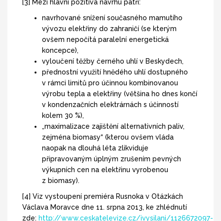
[3] Mezi hlavní pozitiva návrhu patří:
navrhované snížení současného mamutího
vývozu elektřiny do zahraničí (se kterým
ovšem nepočítá paralelní energetická
koncepce),
vyloučení těžby černého uhlí v Beskydech,
přednostní využití hnědého uhlí dostupného
v rámci limitů pro účinnou kombinovanou
výrobu tepla a elektřiny (většina ho dnes končí
v kondenzačních elektrárnách s účinností
kolem 30 %),
„maximalizace zajištění alternativních paliv,
zejména biomasy“ (kterou ovšem vláda
naopak na dlouhá léta zlikviduje
připravovaným úplným zrušením pevných
výkupních cen na elektřinu vyrobenou
z biomasy).
[4] Viz vystoupení premiéra Rusnoka v Otázkách
Václava Moravce dne 11. srpna 2013, ke zhlédnutí
zde:
http://www.ceskatelevize.cz/ivysilani/1126672097-