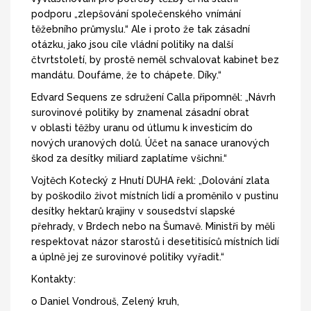
podporu „zlepšování společenského vnímání
těžebního průmyslu.“ Ale i proto že tak zásadní
otázku, jako jsou cíle vládní politiky na další
čtvrtstoletí, by prostě neměl schvalovat kabinet bez
mandátu. Doufáme, že to chápete. Díky.“
Edvard Sequens ze sdružení Calla připomněl: „Návrh
surovinové politiky by znamenal zásadní obrat
v oblasti těžby uranu od útlumu k investicím do
nových uranových dolů. Účet na sanace uranových
škod za desítky miliard zaplatíme všichni.“
Vojtěch Kotecký z Hnutí DUHA řekl: „Dolování zlata
by poškodilo život místních lidí a proměnilo v pustinu
desítky hektarů krajiny v sousedství slapské
přehrady, v Brdech nebo na Šumavě. Ministři by měli
respektovat názor starostů i desetitisíců místních lidí
a úplně jej ze surovinové politiky vyřadit.“
Kontakty:
o Daniel Vondrouš, Zelený kruh,