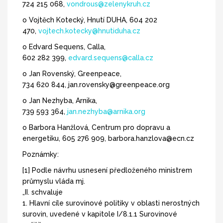
724 215 068,
vondrous@zelenykruh.cz
o Vojtěch Kotecký, Hnutí DUHA, 604 202
470,
vojtech.kotecky@hnutiduha.cz
o Edvard Sequens, Calla,
602 282 399,
edvard.sequens@calla.cz
o Jan Rovenský, Greenpeace,
734 620 844, jan.rovensky@greenpeace.org
o Jan Nezhyba, Arnika,
739 593 364,
jan.nezhyba@arnika.org
o Barbora Hanžlová, Centrum pro dopravu a
energetiku, 605 276 909, barbora.hanzlova@ecn.cz
Poznámky:
[1] Podle návrhu usnesení předloženého ministrem
průmyslu vláda mj.
„II. schvaluje
1. Hlavní cíle surovinové politiky v oblasti nerostných
surovin, uvedené v kapitole I/8.1.1 Surovinové