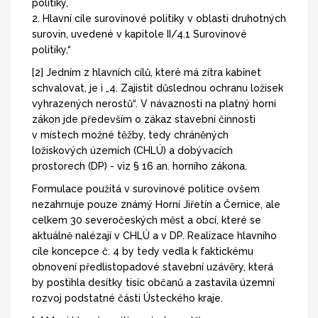
politiky,
2. Hlavní cíle surovinové politiky v oblasti druhotných
surovin, uvedené v kapitole II/4.1 Surovinové
politiky,“
[2] Jedním z hlavních cílů, které má zítra kabinet
schvalovat, je i „4. Zajistit důslednou ochranu ložisek
vyhrazených nerostů“. V návaznosti na platný horní
zákon jde především o zákaz stavební činnosti
v místech možné těžby, tedy chráněných
ložiskových územích (CHLÚ) a dobývacích
prostorech (DP) - viz § 16 an. horního zákona.
Formulace použitá v surovinové politice ovšem
nezahrnuje pouze známý Horní Jiřetín a Černice, ale
celkem 30 severočeských měst a obcí, které se
aktuálně nalézají v CHLÚ a v DP. Realizace hlavního
cíle koncepce č. 4 by tedy vedla k faktickému
obnovení předlistopadové stavební uzávěry, která
by postihla desítky tisíc občanů a zastavila územní
rozvoj podstatné části Ústeckého kraje.