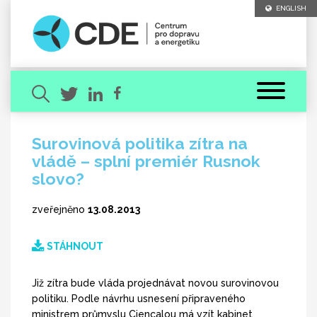
ENGLISH
Surovinová politika zítra na
vládě – splní premiér Rusnok
Hledaný výraz
slovo?
zveřejněno
13.08.2013
STÁHNOUT
[ zavřít ]
VYHLEDAT
Již zítra bude vláda projednávat novou surovinovou
politiku. Podle návrhu usnesení připraveného
ministrem průmyslu Ciencalou má vzít kabinet