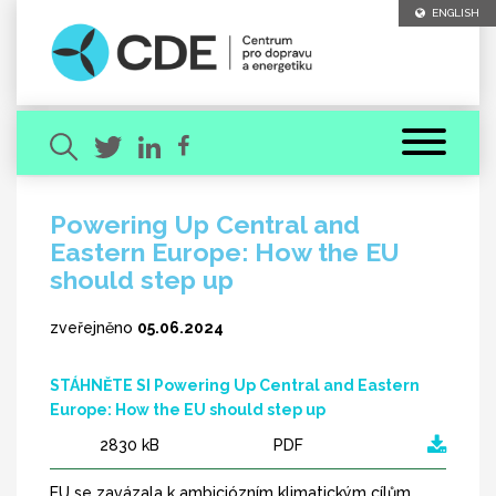
ENGLISH
Powering Up Central and
Eastern Europe: How the EU
Hledaný výraz
should step up
zveřejněno
05.06.2024
STÁHNĚTE SI Powering Up Central and Eastern
Europe: How the EU should step up
[ zavřít ]
VYHLEDAT
2830 kB
PDF
EU se zavázala k ambiciózním klimatickým cílům.