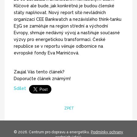
Klíčové ale bude, jak konkrétně je budou členské
státy naplňovat. Nový report sítě nevládních
organizací CEE Bankwatch a nezávislého think-tanku
E3G se zaměřuje na region střední a východní
Evropy, shrnuje nedávný vývoj a nastiňuje současné
výzvy pro energetickou transformaci. České
republice se v reportu věnuje odbornice na
evropské fondy Eva Mariničová.
Zaujal Vás tento článek?
Doporučte článek známým!
Sdílet
ZPĚT
© 2026. Centrum pro dopravu a energetiku.
Podmínky ochrany