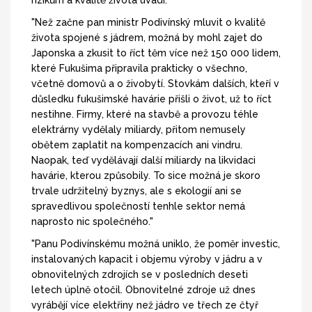
rizikům a kvalitě života uvádí:
"Než začne pan ministr Podivínský mluvit o kvalitě
života spojené s jádrem, možná by mohl zajet do
Japonska a zkusit to říct těm více než 150 000 lidem,
které Fukušima připravila prakticky o všechno,
včetně domovů a o živobytí. Stovkám dalších, kteří v
důsledku fukušimské havárie přišli o život, už to říct
nestihne. Firmy, které na stavbě a provozu téhle
elektrárny vydělaly miliardy, přitom nemusely
obětem zaplatit na kompenzacích ani vindru.
Naopak, teď vydělávají další miliardy na likvidaci
havárie, kterou způsobily. To sice možná je skoro
trvale udržitelný byznys, ale s ekologií ani se
spravedlivou společností tenhle sektor nemá
naprosto nic společného."
"Panu Podivínskému možná uniklo, že poměr investic,
instalovaných kapacit i objemu výroby v jádru a v
obnovitelných zdrojích se v posledních deseti
letech úplně otočil. Obnovitelné zdroje už dnes
vyrábějí více elektřiny než jádro ve třech ze čtyř