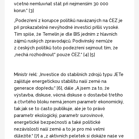
včetně nemluvňat stát při nejmenším 30 000
korun.“ [3]
„Podezření z korupce politiků navázaných na ČEZ je
při prokazatelně nevýhodné investici příliš vysoké.
Tím spíše, že Temelín je dle BIS jedním z hlavních
zájmů ruských zpravodajců. Podivínský nemůže
z českých politiků toto podezření sejmout tím, že
„nechá rozhodnout“ pouze ČEZ.“ [4] [5]
Ministr řekl: „Investice do stabilních zdrojů typu JETe
zajišťuje energetickou stabilitu naší země na
generace dopředu.“ [6], dále „A jsem za to, že
výstavba, diskuse, věcná diskuse o dostavbě třetího
a čtvrtého bloku nemá jenom parametr ekonomický,
tak jak se to často publikuje, ale je to právě
parametr ekologický, parametr surovinové,
energetické bezpečnosti a také politické
nezávislosti naší země a to je pro mě velmi
důležité.“ [7] a „z aktivních peletek si dokáže naše ve