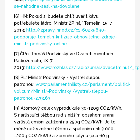
se-nahodne-sesli-na-dovolene
[6] HN: Pokud si budete chtít uvařit kávu,
potřebujete jádro. Ministr ŽP hájí Temelín, 15. 7.
2013:
http://zpravy.ihned.cz/c1-60239890-
podporuje-temelin-kritizuje-obnovitelne-zdroje-
ministr-podivinsky-online
[7] ČRo: Tomáš Podivínský ve Dvaceti minutách
Radiožurnálu, 18. 7.
2013:
http://www.rozhlas.cz/radiozurnal/dvacetminut/_z
[8] PL: Ministr Podivínský - Výstřel slepou
patronou:
www.parlamentnilisty.cz/parlament/politici-
volicum/Ministr-Podivinsky -Vystrel-slepou-
patronou-279163
[9] Atomový celek vyprodukuje 30-120g CO2/kWh.
S narůstající těžbou rud s nižším obsahem uranu
vzrůstá emisní zatížení na 250g CO2/kWh. Je to
méně než vznikne těžbou a spálením uhlí (1000–
1200g CO2/kWh) a zemního plynu (cca 60 g