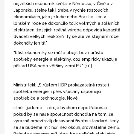
největších ekonomik světa: v Německu, v Číně a v
Japonsku, stejně tak i třeba v rychle rostoucích
ekonomikách, jako je Indie nebo Brazílie. Jen v
loňském roce se dokončilo tolik větrných a solárních
elektráren, že jejich reálná výroba odpovídá kapacitě
dvaceti velkých reaktorů. Ty se ale ve stejném roce
dokončily jen tři."
"Růst ekonomiky se může obejít bez nárůstu
spotřeby energie a elektřiny, což empiricky ukazuje
příklad USA nebo většiny zemí EU." [10]
Ministr řekl: „S růstem HDP prokazatelně roste i
spotřeba energie, i přes všechny úspornější
spotřebiče a technologie. Nové
silné - jaderné - zdroje bychom nepotřebovali,
pokud by se naše společnost dohodla na tom, že
výrazně omezí svůj dosavadní životní standard, tedy
že se budeme mít hůř, než okolní, srovnatelné země.