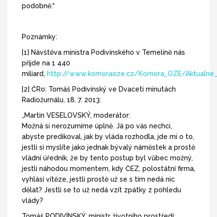
podobně.“
Poznámky:
[1] Návštěva ministra Podivínského v Temelíně nás
přijde na 1 440
miliard,
http://www.komoraoze.cz/Komora_OZE/Aktualne_
[2] ČRo: Tomáš Podivínský ve Dvaceti minutách
Radiožurnálu, 18. 7. 2013:
„Martin VESELOVSKÝ, moderátor:
Možná si nerozumíme úplně. Já po vás nechci,
abyste predikoval, jak by vláda rozhodla, jde mi o to,
jestli si myslíte jako jednak bývalý náměstek a prostě
vládní úředník, že by tento postup byl vůbec možný,
jestli náhodou momentem, kdy ČEZ, polostátní firma,
vyhlásí vítěze, jestli prostě už se s tím nedá nic
dělat? Jestli se to už nedá vzít zpátky z pohledu
vlády?
Tomáš PODIVÍNSKÝ, ministr životního prostředí: