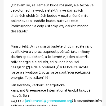
„Obávám se, že Temelín bude rozšířen, ale těžba ve
velkolomech a výroba elektřiny ve špinavých
uhelných elektrárnách budou v neztenčené míře
pokračovat a i nadále budou sužovat celé
Podkrušnohoří a celý Ústecký kraj dalších mnoho
desetiletí."
Ministr řekl: „A i vy si jistě budete chtít i nadále ráno
uvařit kávu a v práci zapnout počítač, jako miliony
dalších spoluobčanů, a to téměř v jeden okamžik –
tolik energie ale ani vítr, ani slunce bohužel
nezajistí." [7] a dále prohlásil „Čili ta kvalita života
roste a s kvalitou života roste spotřeba elektrické
energie. To je zákon.“ [6]
Jan Beránek, vedoucí energetické
kampaně Greenpeace International (mobil tiskové
mluvčí: 603
443 140,
jan.beranek@greenpeace.org
) k bezpečnostním