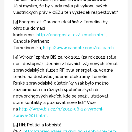
Já si myslím, že by vláda měla při výkonu svých
vlastnických práv v ČEZu ten výsledek respektovat.“
[3] Energostat: Garance elektřině z Temelína by
ohrozila domácí
konkurenci,
http://energostat.cz/temelin.html
,
Candole Partners:
Temelínomika,
http://www.candole.com/research
[4] Výroční zpráva BIS za rok 2011 (za rok 2012 stále
není dostupná): „Jedním z hlavních zájmových témat
zpravodajských služeb RF byla energetika, včetně
tendru na dostavbu jaderné elektrárny Temelín.
Ruské zpravodajské důstojníky však bylo možno
zaznamenat i na různých společenských či
networkingových akcích, kde se snažili utužovat
staré kontakty a poznávat nové lidi.“ Více
na
http://www.bis.cz/n/2012-08-22-vyrocni-
zprava-2011.html
.
[5] HN: Politici a lobbisté
ČEZ,
http://zpravy.idnes.cz/politici-a-lobbiste-cez-