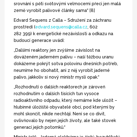
srovnání s pěti světovými velmocemi přeci jen malá
země vyrobit palivové články sama“ [8]
Edvard Sequens z Calla – Sdružení za záchranu
prostředí (
edvard.sequens@calla.cz
, 602
282 399) k energetické nezávislosti a odkazu na
budoucí generace uvádí:
„Dalšími reaktory jen zvýšíme závislost na
dováženém jaderném palivu – naší těžbou uranu
dokážeme pokrýt sotva polovinu dnešních potřeb,
neumíme ho obohatit, ani z něj vyrobit jaderné
palivo, jakkoliv si nový ministr myslí opak.“
„Rozhodnutí o dalších reaktorech je zároveň
rozhodnutím o dalších tisících tun vysoce
radioaktivního odpadu, který nemáme kde uložit –
hlubinné úložiště obyvatelé obcí, pod kterými by
mohl skončit, nikde nechtějí. Není se co divit,
ovlivňovalo by nejen jejich životy, ale také stovek
generací jejich potomků.“