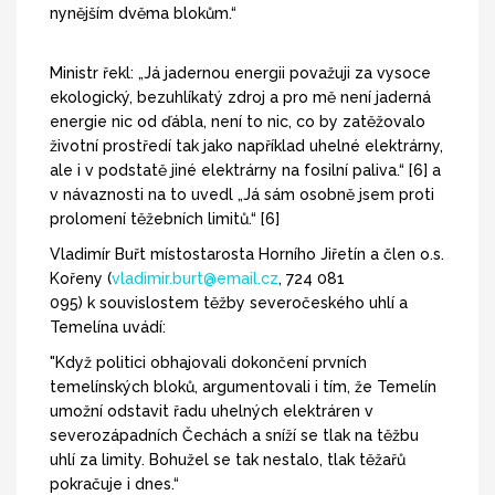
nynějším dvěma blokům.“
Ministr řekl: „Já jadernou energii považuji za vysoce
ekologický, bezuhlíkatý zdroj a pro mě není jaderná
energie nic od ďábla, není to nic, co by zatěžovalo
životní prostředí tak jako například uhelné elektrárny,
ale i v podstatě jiné elektrárny na fosilní paliva.“ [6] a
v návaznosti na to uvedl „Já sám osobně jsem proti
prolomení těžebních limitů.“ [6]
Vladimír Buřt místostarosta Horního Jiřetín a člen o.s.
Kořeny (
vladimir.burt@email.cz
, 724 081
095) k souvislostem těžby severočeského uhlí a
Temelína uvádí:
"Když politici obhajovali dokončení prvních
temelínských bloků, argumentovali i tím, že Temelín
umožní odstavit řadu uhelných elektráren v
severozápadních Čechách a sníží se tlak na těžbu
uhlí za limity. Bohužel se tak nestalo, tlak těžařů
pokračuje i dnes.“