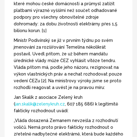
které mohou české domácnosti a průmysl zatížit
platbami výrazně vyššími než součet odhadované
podpory pro všechny obnovitelné zdroje
dohromady: za dobu životnosti elektrárny přes 1,5
bilionu korun. [1]
Ministr Podivínský se již v prvním týdnu po svém
jmenování za rozšiřování Temelína několikrát
postavil. Uvedl přitom, že už během mandátu
úřednické vlády může ČEZ vyhlásit vítěze tendru.
Vláda přitom má, podle jeho názoru, rezignovat na
výkon vlastnických práv a nechat rozhodovat pouze
vedení ČEZu [2]. Na ministrovy výroky jsme se proto
rozhodli reagovat a uvést je na pravou míru:
Jan Skalík z asociace Zelený kruh
(
jan.skalik@zelenykruh.cz
, 607 185 686) k legitimitě
fakticky rozhodnout uvádí:
„Vláda dosazená Zemanem nevzešla z rozhodnutí
voličů. Nemá proto právo fakticky rozhodnout o
zřetelně nadbytečné elektrárně, která bude každého