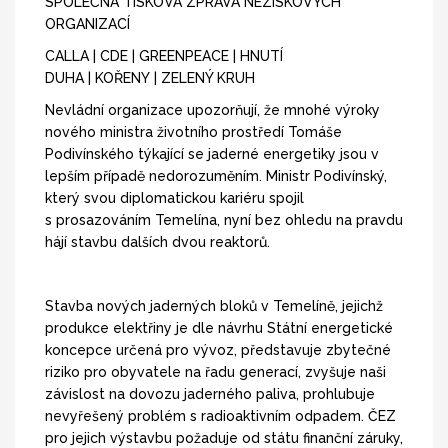
SPOLEČNÁ TISKOVÁ ZPRÁVA NEZISKOVÝCH
ORGANIZACÍ
CALLA | CDE | GREENPEACE | HNUTÍ
DUHA | KOŘENY | ZELENÝ KRUH
Nevládní organizace upozorňují, že mnohé výroky
nového ministra životního prostředí Tomáše
Podivínského týkající se jaderné energetiky jsou v
lepším případě nedorozuměním. Ministr Podivínský,
který svou diplomatickou kariéru spojil
s prosazováním Temelína, nyní bez ohledu na pravdu
hájí stavbu dalších dvou reaktorů.
Stavba nových jaderných bloků v Temelíně, jejichž
produkce elektřiny je dle návrhu Státní energetické
koncepce určená pro vývoz, představuje zbytečné
riziko pro obyvatele na řadu generací, zvyšuje naši
závislost na dovozu jaderného paliva, prohlubuje
nevyřešený problém s radioaktivním odpadem. ČEZ
pro jejich výstavbu požaduje od státu finanční záruky,