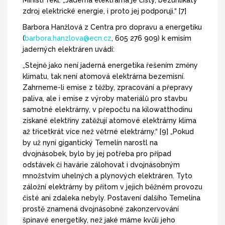
Ministr řekl: „Jaderná elektrárna je čistý, bezuhlíkatý
zdroj elektrické energie, i proto jej podporuji.“ [7]
Barbora Hanžlová z Centra pro dopravu a energetiku
(
barbora.hanzlova@ecn.cz
, 605 276 909) k emisím
jaderných elektráren uvádí:
„Stejně jako není jaderná energetika řešením změny
klimatu, tak není atomová elektrárna bezemisní.
Zahrneme-li emise z těžby, zpracování a přepravy
paliva, ale i emise z výroby materiálů pro stavbu
samotné elektrárny, v přepočtu na kilowatthodinu
získané elektřiny zatěžují atomové elektrárny klima
až třicetkrát více než větrné elektrárny.“ [9] „Pokud
by už nyní gigantický Temelín narostl na
dvojnásobek, bylo by jej potřeba pro případ
odstávek či havárie zálohovat i dvojnásobným
množstvím uhelných a plynových elektráren. Tyto
záložní elektrárny by přitom v jejich běžném provozu
čisté ani zdaleka nebyly. Postavení dalšího Temelína
prostě znamená dvojnásobné zakonzervování
špinavé energetiky, než jaké máme kvůli jeho