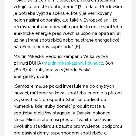
Pokud se chceme mít lépe, bez velkých stabilních
zdrojů se prostě neobejdeme.“ [7], a dále „Především
je potřeba vyjít ze scénáře, který je verifikovaný
nejen našimi odborníky, ale také v Evropské unii, že
při růstu hrubého domácího produktu roste spotřeba
elektrické energie přes všechna úsporná opatření ať
už na straně spotřebičů nebo na straně energetické
náročnosti budov kupříkladu.“ [6]
Martin Mikeska, vedoucí kampaně Velká výzva
z Hnutí DUHA (
martin.mikeska@hnutiduha.cz
, 603
780 670) k roli jádra ve výhledu české
energetiky uvádí:
„Samozřejmě, že pokud investujeme do chytrých
inovací, můžeme snižovat spotřebu energie a přitom
zvyšovat naši prosperitu. Stačí se podívat do
Německa, kde hrubý domácí produkt roste a
spotřeba elektřiny stagnuje. V Dánsku dokonce
klesá. Ministři ale musí přestat žvanit o snižování
životního standardu a začít s promyšlenou podporou
pro pasivní domy, supermoderní spotřebiče a