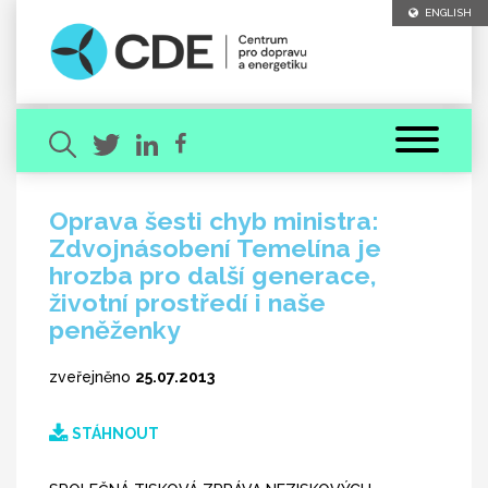
ENGLISH
Oprava šesti chyb ministra:
Zdvojnásobení Temelína je
Hledaný výraz
hrozba pro další generace,
životní prostředí i naše
peněženky
zveřejněno
25.07.2013
[ zavřít ]
VYHLEDAT
STÁHNOUT