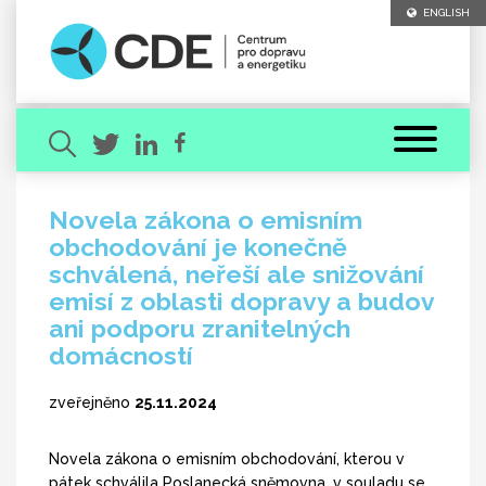
ENGLISH
Novela zákona o emisním
obchodování je konečně
Hledaný výraz
schválená, neřeší ale snižování
emisí z oblasti dopravy a budov
ani podporu zranitelných
domácností
zveřejněno
25.11.2024
[ zavřít ]
VYHLEDAT
Novela zákona o emisním obchodování, kterou v
pátek schválila Poslanecká sněmovna, v souladu se