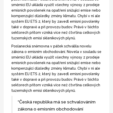
směrnicí EU ukládá využít všechny výnosy z prodeje
emisních povolenek na opatření snižující emise nebo
kompenzující důsledky změny klimatu. Chybí v ní ale
systém EU ETS 2, který by zavedl emisní povolenky
také v dopravě a při provozu budov. Právě v těchto
sektorech přitom vzniká více než čtvrtina celkových
tuzemských emisí skleníkových plynů.
Poslanecká sněmovna v pátek schválila novelu
zákona o emisním obchodování. Novela v souladu se
směrnicí EU ukládá využít všechny výnosy z prodeje
emisních povolenek na opatření snižující emise nebo
kompenzující důsledky změny klimatu. Chybí v ní ale
systém EU ETS 2, který by zavedl emisní povolenky
také v dopravě a při provozu budov. Právě v těchto
sektorech přitom vzniká více než čtvrtina celkových
tuzemských emisí skleníkových plynů.
“Česká republika má se schvalováním
zákona o emisním obchodování