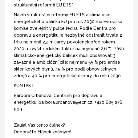
strukturální reformě EU ETS.“
Návrh strukturální reformy EU ETS a klimaticko-
energetického balíčku EU pro rok 2030 má Evropská
komise zveřejnit v půlce ledna. Podle Centra pro
dopravu a energetiku je nezbytné odstranit trvale z
trhu nejméně 2,2 miliardy povolenek před rokem
2020 a zvýšit redukční faktor na nejméně 2,6 %. Příští
klimaticko-energetický balíček musí obsahovat 3
závazné a ambiciózní cíle: nejméně 55 % pro emise
skleníkových plynů, 45 % pro podíl obnovitelných
zdrojů a 40 % pro energetické úspory do roku 2030.
KONTAKT:
Barbora Urbanová, Centrum pro dopravu a
energetiku, barbora.urbanova@ecn.cz, +420 605 276
909
Zaujal Vás tento článek?
Doporučte článek známým!