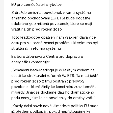
EU pro zemědělství a rybolov.
Z dražeb emisních povolenek v rámci systému
emisního obchodování (EU ETS) bude dočasně
odebráno 900 milionů povolenek, které se mají
vrátit na trh před rokem 2020.
Toto krátkodobé opatření nám však jen dává více
času pro skutečné řešení problému, kterým má být
strukturální reforma systému.
Barbora Urbanová z Centra pro dopravu a
energetiku komentuje:
„Schválení back-loadingu je důležitým krokem na
cestě ke strukturální reformě EU ETS. Ta musí ještě
před rokem 2020 z trhu odstranit přebytky
povolenek, které činily ke konci roku 2012 téměř 2
miliardy. Jinak se dočkáme dalšího dramatického
pádu ceny, jakmile se povolenky do dražby vrátí.“
„Každý další návrh nové klimatické politiky EU bude
již předem podkopán, pokud nepřistoupíme ke