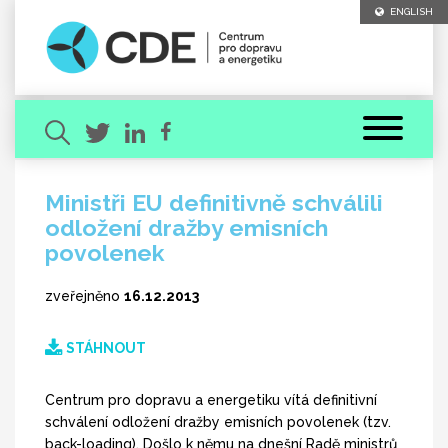
ENGLISH
Ministři EU definitivně schválili
odložení dražby emisních
Hledaný výraz
povolenek
zveřejněno
16.12.2013
STÁHNOUT
[ zavřít ]
VYHLEDAT
Centrum pro dopravu a energetiku vítá definitivní
schválení odložení dražby emisních povolenek (tzv.
back-loading). Došlo k němu na dnešní Radě ministrů