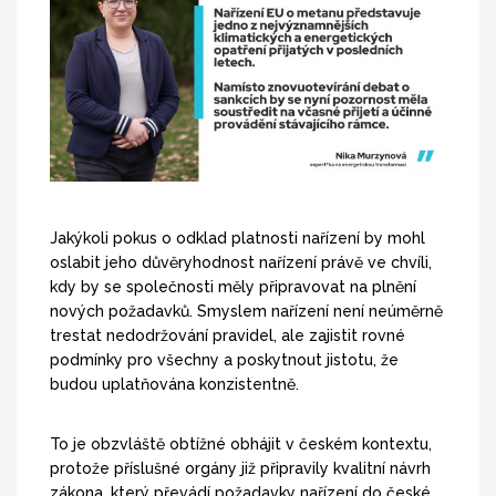
Jakýkoli pokus o odklad platnosti nařízení by mohl
oslabit jeho důvěryhodnost nařízení právě ve chvíli,
kdy by se společnosti měly připravovat na plnění
nových požadavků. Smyslem nařízení není neúměrně
trestat nedodržování pravidel, ale zajistit rovné
podmínky pro všechny a poskytnout jistotu, že
budou uplatňována konzistentně.
To je obzvláště obtížné obhájit v českém kontextu,
protože příslušné orgány již připravily kvalitní návrh
zákona, který převádí požadavky nařízení do české