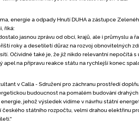
ima, energie a odpady Hnutí DUHA a zástupce Zeleného
 říká:
stalo jasnou zprávu od obcí, krajů, ale i průmyslu a řa
íští roky a desetiletí důraz na rozvoj obnovitelných zdro
ítí. Očividné také je, že již nikdo relevantní nepočítá 
apel na přípravu reakce státu na rychlejší konec spalov
ultant v Calla - Sdružení pro záchranu prostředí doplňu
energetickou budoucnost na pomalém budování drahých 
 energie, jehož výsledek vidíme v návrhu státní ener
ní českého státního rozpočtu, velmi drahou elektřinu p
etí.“