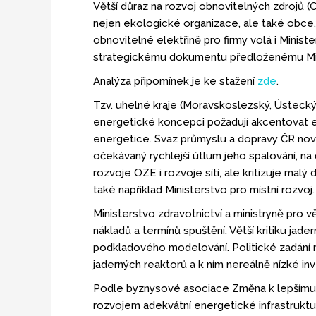
Větší důraz na rozvoj obnovitelných zdrojů (
nejen ekologické organizace, ale také obce, „
obnovitelné elektřině pro firmy volá i Minis
strategickému dokumentu předloženému Mi
Analýza připomínek je ke stažení
zde
.
Tzv. uhelné kraje (Moravskoslezský, Ústecký a
energetické koncepci požadují akcentovat en
energetice. Svaz průmyslu a dopravy ČR nově 
očekávaný rychlejší útlum jeho spalování, na
rozvoje OZE i rozvoje sítí, ale kritizuje malý
také například Ministerstvo pro místní rozvo
Ministerstvo zdravotnictví a ministryně pro 
nákladů a termínů spuštění. Větší kritiku ja
podkladového modelování. Politické zadání na
jaderných reaktorů a k ním nereálně nízké inve
Podle byznysové asociace Změna k lepšímu je 
rozvojem adekvátní energetické infrastruktu