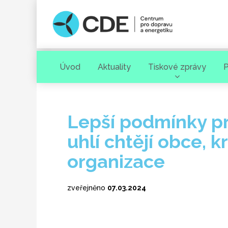
Úvod
Aktuality
Tiskové zprávy
P
Hledaný výraz
Lepší podmínky p
uhlí chtějí obce, k
organizace
zveřejněno
07.03.2024
[ zavřít ]
VYHLEDAT