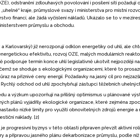
OZE), odstranění zdlouhavých povolování i posílení sítí požadu
uhelné“ kraje, průmyslové svazy i ministerstva pro místní rozvoj,
terstvo financí, ale žádá vyčíslení nákladů. Ukázalo se to v mez
nisterstvem průmyslu a obchodu.
 Karlovarský) již nerozporují odklon energetiky od uhlí, ale cht
ergetickou efektivitu, rozvoj OZE, malých modulárních reaktorů
podporuje termín konce uhlí legislativně ukotvit nejpozději na
 čemž se shoduje s ekologickými organizacemi, které to prosazují
 důraz na příznivé ceny energií. Požadavky na jasný cíl pro nejzaz
j. Rychlý odchod od uhlí zpochybňují zástupci těžebních uhelnýc
vědu a výzkum upozorňují na přílišný optimismus u plánované vý
derných plánů vyjádřily ekologické organizace, které zejména zp
stavilo nízké limity pro využití obnovitelných zdrojů energie a
stiční náklady. [2]
progresivní byznys v této oblasti připraven převzít aktivní rol
ry a přípravou jasného plánu dekarbonizace průmyslu, podle níž