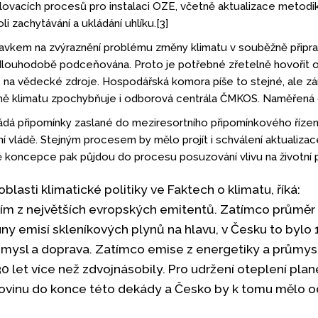
lovacích procesů pro instalaci OZE, včetně aktualizace metod
 zachytávání a ukládání uhlíku.[3]
avkem na zvýraznění problému změny klimatu v souběžně připrav
a dlouhodobě podceňována. Proto je potřebné zřetelně hovořit o
 na vědecké zdroje. Hospodářská komora píše to stejné, ale zár
ně klimatu zpochybňuje i odborová centrála ČMKOS. Naměřená da
dá připomínky zaslané do meziresortního připomínkového řízení
 vládě. Stejným procesem by mělo projít i schválení aktualizace
bě koncepce pak půjdou do procesu posuzování vlivu na životní p
 oblasti klimatické politiky ve Faktech o klimatu, říká:
ním z největších evropských emitentů. Zatímco průměr 
uny emisí skleníkových plynů na hlavu, v Česku to bylo 1
růmysl a doprava. Zatímco emise z energetiky a průmy
 let více než zdvojnásobily. Pro udržení oteplení plan
olovinu do konce této dekády a Česko by k tomu mělo od