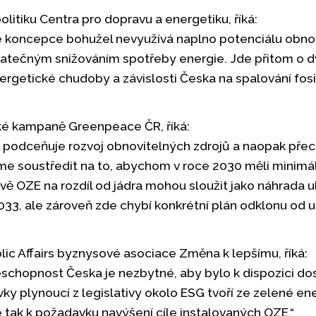
olitiku Centra pro dopravu a energetiku, říká:
é koncepce bohužel nevyužívá naplno potenciálu obnov
tečným snižováním spotřeby energie. Jde přitom o dva 
getické chudoby a závislosti Česka na spalování fosiln
ké kampaně Greenpeace ČR, říká:
 podceňuje rozvoj obnovitelných zdrojů a naopak přec
me soustředit na to, abychom v roce 2030 měli minim
vě OZE na rozdíl od jádra mohou sloužit jako náhrada uh
33, ale zároveň zde chybí konkrétní plán odklonu od uh
lic Affairs byznysové asociace Změna k lepšímu, říká:
eschopnost Česka je nezbytné, aby bylo k dispozici d
ky plynoucí z legislativy okolo ESG tvoří ze zelené en
e tak k požadavku navýšení cíle instalovaných OZE.“