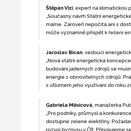
Štěpán Vizi
, expert na klimatickou p
„Současný návrh Státní energetick
máme. Zároveň nepočítá ani s dosta
může významně přispět k řešení ener
Jaroslav Bican
, vedoucí energetic
„Nová státní energetická koncepce
budování jaderných zdrojů se musí
energie z obnovitelných zdrojů. Prá
s útlumem jeho využívání do roku 20
Gabriela Měsícová
, manažerka Pub
„Pro podniky, průmysl a konkurenc
dostupné zelené elektřiny. Požadav
rozvoj byznysu v ČR. Připojujeme s