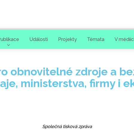
ublikace
Události
Projekty
Témata
V médiíc
ro obnovitelné zdroje a b
raje, ministerstva, firmy i 
Společná tisková zpráva