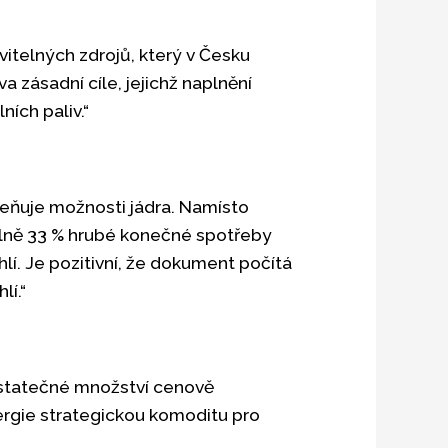
itelných zdrojů, který v Česku
zásadní cíle, jejichž naplnění
ích paliv.“
eňuje možnosti jádra. Namísto
álně 33 % hrubé konečné spotřeby
lí. Je pozitivní, že dokument počítá
lí.“
ostatečné množství cenově
ergie strategickou komoditu pro