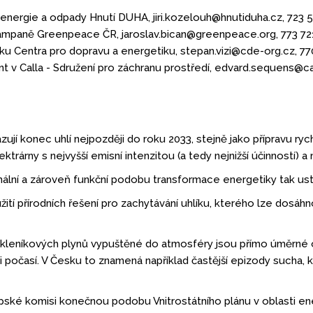
 energie a odpady Hnutí DUHA, jiri.kozelouh@hnutiduha.cz, 723 
kampaně Greenpeace ČR, jaroslav.bican@greenpeace.org, 773 72
tiku Centra pro dopravu a energetiku, stepan.vizi@cde-org.cz, 7
 v Calla - Sdružení pro záchranu prostředí, edvard.sequens@ca
jí konec uhlí nejpozději do roku 2033, stejně jako přípravu rych
ektrárny s nejvyšší emisní intenzitou (a tedy nejnižší účinností) a
ální a zároveň funkční podobu transformace energetiky tak ust
žití přírodních řešení pro zachytávání uhlíku, kterého lze dosáh
skleníkových plynů vypuštěné do atmosféry jsou přímo úměrné o
i počasí. V Česku to znamená například častější epizody sucha, 
pské komisi konečnou podobu Vnitrostátního plánu v oblasti ene