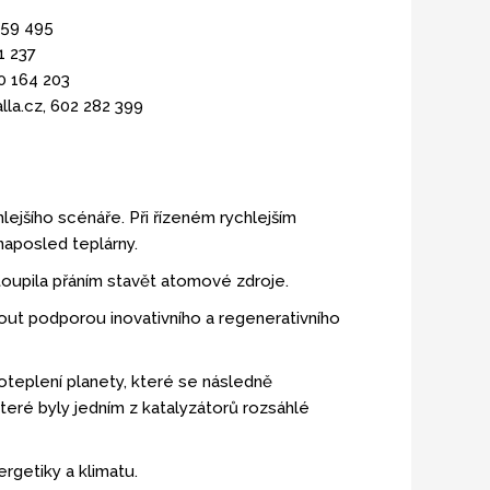
559 495
1 237
70 164 203
lla.cz, 602 282 399
lejšího scénáře. Při řízeném rychlejším
 naposled teplárny.
oupila přáním stavět atomové zdroje.
nout podporou inovativního a regenerativního
teplení planety, které se následně
které byly jedním z katalyzátorů rozsáhlé
rgetiky a klimatu.