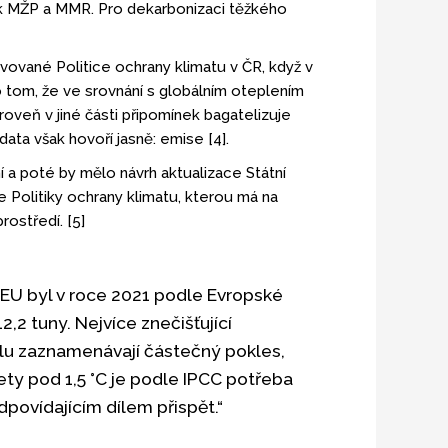
ik MŽP a MMR. Pro dekarbonizaci těžkého
ované Politice ochrany klimatu v ČR, když v
 tom, že ve srovnání s globálním oteplením
oveň v jiné části připomínek bagatelizuje
ta však hovoří jasně: emise [4].
 a poté by mělo návrh aktualizace Státní
 Politiky ochrany klimatu, kterou má na
rostředí. [5]
EU byl v roce 2021 podle Evropské
2,2 tuny. Nejvíce znečišťující
slu zaznamenávají částečný pokles,
ety pod 1,5 °C je podle IPCC potřeba
povídajícím dílem přispět.“