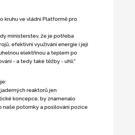
 kruhu ve vládní Platformě pro
dy ministerstev, že je potřeba
jů, efektivní využívání energie i její
s uhelnou elektřinou a teplem po
ání - a tedy také těžby - uhlí.“
je:
jaderných reaktorů jen
getické koncepce, by znamenalo
ro naše potomky a posilování pozice