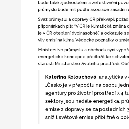
bude také zjednodušení a zefektivnění povo
průmyslu bude mít podle asociace zásadní roli
Svaz průmyslu a dopravy ČR překvapil požad
připomínkách píší: “V ČR je klimatická změn
je v ČR oteplení dvojnásobné." a odkazuje se
vliv emisí na klima. Vědecké poznatky o změ
Ministerstvo průmyslu a obchodu nyní vypořá
energetické koncepce předložit ke schválení
starosti Ministerstvo životního prostředí. O
Kateřina Kolouchová
, analytička v
„Česko je v přepočtu na osobu jed
agentury pro životní prostředí 7,4 t
sektory jsou nadále energetika, p
emise z dopravy se za posledních 30
snížit světové emise přibližně o p