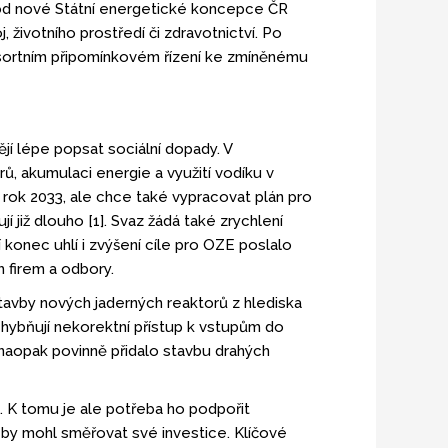
jí od nové Státní energetické koncepce ČR
 životního prostředí či zdravotnictví. Po
iresortním připomínkovém řízení ke zmíněnému
ějí lépe popsat sociální dopady. V
, akumulaci energie a využití vodíku v
 rok 2033, ale chce také vypracovat plán pro
 již dlouho [1]. Svaz žádá také zrychlení
ší konec uhlí i zvýšení cíle pro OZE poslalo
h firem a odbory.
stavby nových jaderných reaktorů z hlediska
ochybňují nekorektní přístup k vstupům do
 naopak povinně přidalo stavbu drahých
i. K tomu je ale potřeba ho podpořit
 by mohl směřovat své investice. Klíčové