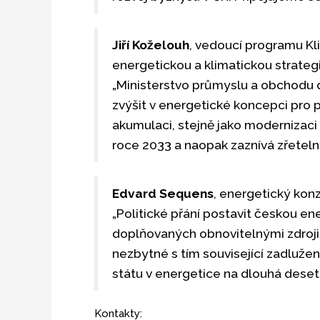
Jiří Koželouh
, vedoucí programu Kl
energetickou a klimatickou strategii,
„Ministerstvo průmyslu a obchodu do
zvýšit v energetické koncepci pro př
akumulaci, stejně jako modernizaci s
roce 2033 a naopak zaznívá zřetelný 
Edvard Sequens
, energetický konz
„Politické přání postavit českou 
doplňovaných obnovitelnými zdroji
nezbytné s tím související zadluže
státu v energetice na dlouhá desetil
Kontakty: