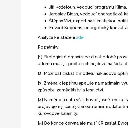
Jiří Koželouh, vedoucí programu Klima,
Jaroslav Bican, vedoucí energetické 
Štěpán Vizi, expert na klimatickou poli
Edvard Sequens, energetický konzultant
Analýza ke stažení
zde
.
Poznámky:
[1] Ekologické organizace dlouhodobě prosazu
útlumu musí jít podle nich nejdříve na řadu el
[2] Možnost získat z modelu nákladově optim
[3] Změna k lepšímu apeluje na maximální vyu
způsobu zemědělství a lesnictví.
[4] Naměřená data však hovoří jasně: emise 
projevuje mj. častějšími extrémními událostm
kůrovcové kalamity.
[5] Do konce června ale musí ČR zaslat Evro