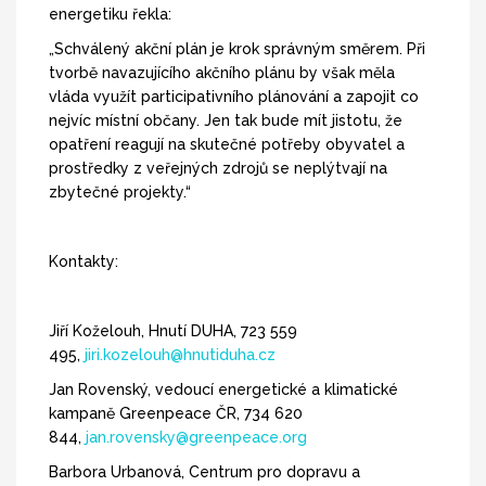
energetiku řekla:
„Schválený akční plán je krok správným směrem. Při
tvorbě navazujícího akčního plánu by však měla
vláda využít participativního plánování a zapojit co
nejvíc místní občany. Jen tak bude mít jistotu, že
opatření reagují na skutečné potřeby obyvatel a
prostředky z veřejných zdrojů se neplýtvají na
zbytečné projekty.“
Kontakty:
Jiří Koželouh, Hnutí DUHA, 723 559
495,
jiri.kozelouh@hnutiduha.cz
Jan Rovenský, vedoucí energetické a klimatické
kampaně Greenpeace ČR, 734 620
844,
jan.rovensky@greenpeace.org
Barbora Urbanová, Centrum pro dopravu a