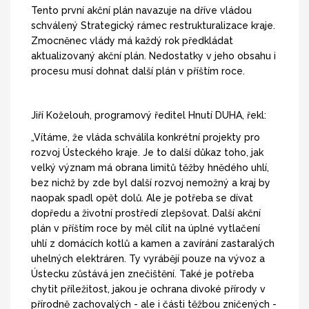
Tento první akční plán navazuje na dříve vládou
schválený Strategický rámec restrukturalizace kraje.
Zmocněnec vlády má každý rok předkládat
aktualizovaný akční plán. Nedostatky v jeho obsahu i
procesu musí dohnat další plán v příštím roce.
Jiří Koželouh, programový ředitel Hnutí DUHA, řekl:
„Vítáme, že vláda schválila konkrétní projekty pro
rozvoj Ústeckého kraje. Je to další důkaz toho, jak
velký význam má obrana limitů těžby hnědého uhlí,
bez nichž by zde byl další rozvoj nemožný a kraj by
naopak spadl opět dolů. Ale je potřeba se dívat
dopředu a životní prostředí zlepšovat. Další akční
plán v příštím roce by měl cílit na úplné vytlačení
uhlí z domácích kotlů a kamen a zavírání zastaralých
uhelných elektráren. Ty vyrábějí pouze na vývoz a
Ústecku zůstává jen znečištění. Také je potřeba
chytit příležitost, jakou je ochrana divoké přírody v
přírodně zachovalých - ale i části těžbou zničených -