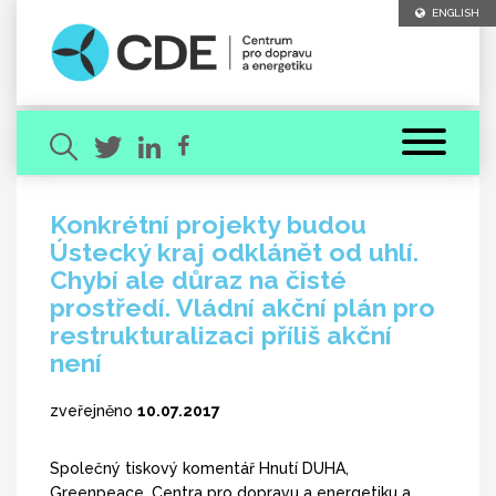
ENGLISH
Konkrétní projekty budou
Ústecký kraj odklánět od uhlí.
Hledaný výraz
Chybí ale důraz na čisté
prostředí. Vládní akční plán pro
restrukturalizaci příliš akční
není
zveřejněno
10.07.2017
[ zavřít ]
VYHLEDAT
Společný tiskový komentář Hnutí DUHA,
Greenpeace, Centra pro dopravu a energetiku a