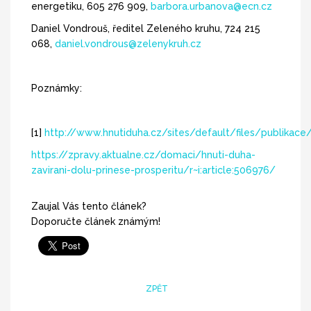
energetiku, 605 276 909,
barbora.urbanova@ecn.cz
Daniel Vondrouš, ředitel Zeleného kruhu, 724 215
068,
daniel.vondrous@zelenykruh.cz
Poznámky:
[1]
http://www.hnutiduha.cz/sites/default/files/publikace
https://zpravy.aktualne.cz/domaci/hnuti-duha-
zavirani-dolu-prinese-prosperitu/r~i:article:506976/
Zaujal Vás tento článek?
Doporučte článek známým!
ZPĚT