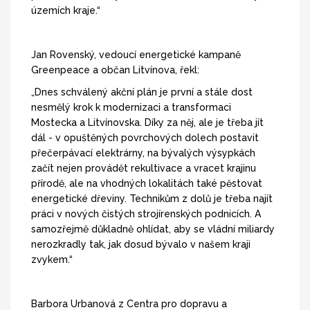
územích kraje.“
Jan Rovenský, vedoucí energetické kampaně
Greenpeace a občan Litvínova, řekl:
„Dnes schválený akční plán je první a stále dost
nesmělý krok k modernizaci a transformaci
Mostecka a Litvínovska. Díky za něj, ale je třeba jít
dál - v opuštěných povrchových dolech postavit
přečerpávací elektrárny, na bývalých výsypkách
začít nejen provádět rekultivace a vracet krajinu
přírodě, ale na vhodných lokalitách také pěstovat
energetické dřeviny. Technikům z dolů je třeba najít
práci v nových čistých strojírenských podnicích. A
samozřejmě důkladně ohlídat, aby se vládní miliardy
nerozkradly tak, jak dosud bývalo v našem kraji
zvykem.“
Barbora Urbanová z Centra pro dopravu a