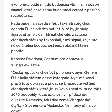
ekonomiky bude mít do budoucna vliv i na množství
financí, které naše země bude moci čerpat z příštího
rozpočtu EU.
Rada bude na zasedání řešit také Strategickou
agendu EU na příštích pět let. V té by již měly
figurovat ambiciózní klimatické cíle. Zástupci
členských států by tak vyslali jasný signál, že je pro
ně udržitelná budoucnost jejich občanů hlavní
prioritou.
Kateřina Davidová, Centrum pro dopravu a
energetiku, řekla:
“Česká republika chce být plnohodnotným členem
EU, nikoliv státem druhé kategorie. Nyní má šanci
právě toto dokázat a přidat se k naprosté většině
členských států, které již uhlíkovou neutralitu do roku
2050 podpořily. K závazku se nyní přidalo jak
důležité Německo, tak i dvě země Visegrádské
čtyřky - Slovensko a Maďarsko. Není tedy již na co
čekat.”