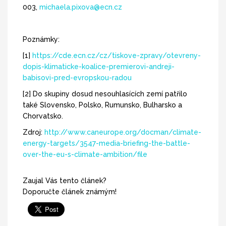
003,
michaela.pixova@ecn.cz
Poznámky:
[1]
https://cde.ecn.cz/cz/tiskove-zpravy/otevreny-
dopis-klimaticke-koalice-premierovi-andreji-
babisovi-pred-evropskou-radou
[2] Do skupiny dosud nesouhlasících zemí patřilo
také Slovensko, Polsko, Rumunsko, Bulharsko a
Chorvatsko.
Zdroj:
http://www.caneurope.org/docman/climate-
energy-targets/3547-media-briefing-the-battle-
over-the-eu-s-climate-ambition/file
Zaujal Vás tento článek?
Doporučte článek známým!