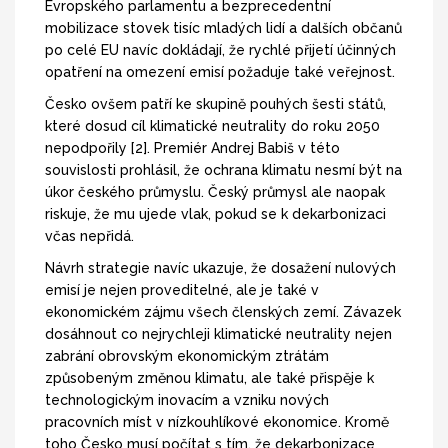
Evropského parlamentu a bezprecedentní
mobilizace stovek tisíc mladých lidí a dalších občanů
po celé EU navíc dokládají, že rychlé přijetí účinných
opatření na omezení emisí požaduje také veřejnost.
Česko ovšem patří ke skupině pouhých šesti států,
které dosud cíl klimatické neutrality do roku 2050
nepodpořily [2]. Premiér Andrej Babiš v této
souvislosti prohlásil, že ochrana klimatu nesmí být na
úkor českého průmyslu. Český průmysl ale naopak
riskuje, že mu ujede vlak, pokud se k dekarbonizaci
včas nepřidá.
Návrh strategie navíc ukazuje, že dosažení nulových
emisí je nejen proveditelné, ale je také v
ekonomickém zájmu všech členských zemí. Závazek
dosáhnout co nejrychleji klimatické neutrality nejen
zabrání obrovským ekonomickým ztrátám
způsobeným změnou klimatu, ale také přispěje k
technologickým inovacím a vzniku nových
pracovních míst v nízkouhlíkové ekonomice. Kromě
toho Česko musí počítat s tím, že dekarbonizace