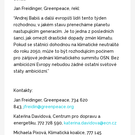
Jan Freidinger, Greenpeace, řekl:
“Andrej Babiš a další evropští lídři tento týden
rozhodnou, v jakém stavu přenecháme planetu
nastupujícím generacím. Je to jedna z posledních
šancí, jak omezit drastické dopady změn klimatu.
Pokud se státníci dohodnou na klimatické neutralitě
do roku 2050, může to být rozhodujícím počinem
pro zářijové jednání klimatického summitu OSN. Bez
ambiciózní Evropy nebudou žádné ostatní světové
státy ambiciózní.”
Kontakty:
Jan Freidinger, Greenpeace, 734 620
843,
jfreidin@greenpeace.org
Kateřina Davidová, Centrum pro dopravu a
energetiku, 772 728 590,
katerina.davidova@ecn.cz
Michaela Pixová, Klimatická koalice, 777 145