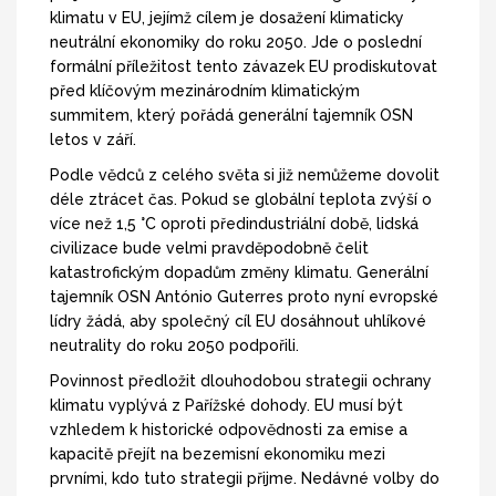
klimatu v EU, jejímž cílem je dosažení klimaticky
neutrální ekonomiky do roku 2050. Jde o poslední
formální příležitost tento závazek EU prodiskutovat
před klíčovým mezinárodním klimatickým
summitem, který pořádá generální tajemník OSN
letos v září.
Podle vědců z celého světa si již nemůžeme dovolit
déle ztrácet čas. Pokud se globální teplota zvýší o
více než 1,5 °C oproti předindustriální době, lidská
civilizace bude velmi pravděpodobně čelit
katastrofickým dopadům změny klimatu. Generální
tajemník OSN António Guterres proto nyní evropské
lídry žádá, aby společný cíl EU dosáhnout uhlíkové
neutrality do roku 2050 podpořili.
Povinnost předložit dlouhodobou strategii ochrany
klimatu vyplývá z Pařížské dohody. EU musí být
vzhledem k historické odpovědnosti za emise a
kapacitě přejít na bezemisní ekonomiku mezi
prvními, kdo tuto strategii přijme. Nedávné volby do