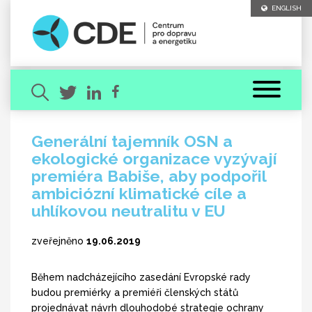
ENGLISH
Generální tajemník OSN a
ekologické organizace vyzývají
Hledaný výraz
premiéra Babiše, aby podpořil
ambiciózní klimatické cíle a
uhlíkovou neutralitu v EU
zveřejněno
19.06.2019
[ zavřít ]
VYHLEDAT
Během nadcházejícího zasedání Evropské rady
budou premiérky a premiéři členských států
projednávat návrh dlouhodobé strategie ochrany