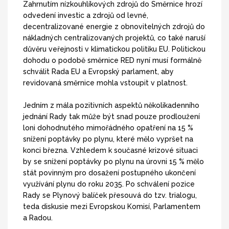
Zahrnutím nízkouhlíkových zdrojů do Směrnice hrozí
odvedení investic a zdrojů od levné,
decentralizované energie z obnovitelných zdrojů do
nákladných centralizovaných projektů, co také naruší
důvěru veřejnosti v klimatickou politiku EU. Politickou
dohodu o podobě směrnice RED nyní musí formálně
schválit Rada EU a Evropský parlament, aby
revidovaná směrnice mohla vstoupit v platnost.
Jedním z mála pozitivních aspektů několikadenního
jednání Rady tak může být snad pouze prodloužení
loni dohodnutého mimořádného opatření na 15 %
snížení poptávky po plynu, které mělo vypršet na
konci března. Vzhledem k současné krizové situaci
by se snížení poptávky po plynu na úrovni 15 % mělo
stát povinným pro dosažení postupného ukončení
využívání plynu do roku 2035. Po schválení pozice
Rady se Plynový balíček přesouvá do tzv. trialogu,
teda diskusie mezi Evropskou Komisí, Parlamentem
a Radou.