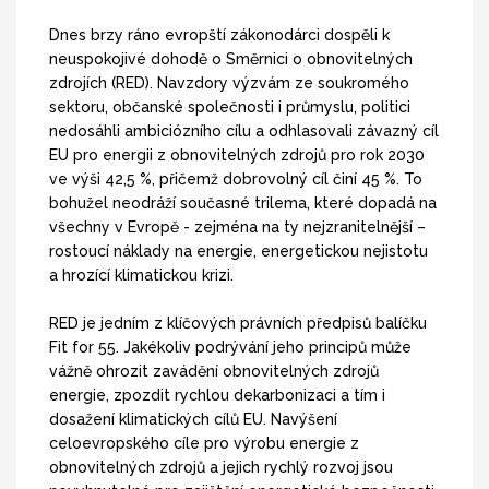
Dnes brzy ráno evropští zákonodárci dospěli k
neuspokojivé dohodě o Směrnici o obnovitelných
zdrojích (RED). Navzdory výzvám ze soukromého
sektoru, občanské společnosti i průmyslu, politici
nedosáhli ambiciózního cílu a odhlasovali závazný cíl
EU pro energii z obnovitelných zdrojů pro rok 2030
ve výši 42,5 %, přičemž dobrovolný cíl činí 45 %. To
bohužel neodráží současné trilema, které dopadá na
všechny v Evropě - zejména na ty nejzranitelnější –
rostoucí náklady na energie, energetickou nejistotu
a hrozící klimatickou krizi.
RED je jedním z klíčových právních předpisů balíčku
Fit for 55. Jakékoliv podrývání jeho principů může
vážně ohrozit zavádění obnovitelných zdrojů
energie, zpozdit rychlou dekarbonizaci a tím i
dosažení klimatických cílů EU. Navýšení
celoevropského cíle pro výrobu energie z
obnovitelných zdrojů a jejich rychlý rozvoj jsou