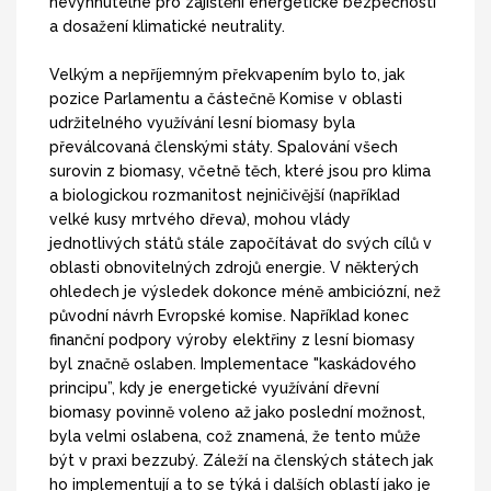
nevyhnutelné pro zajištění energetické bezpečnosti
a dosažení klimatické neutrality.
Velkým a nepříjemným překvapením bylo to, jak
pozice Parlamentu a částečně Komise v oblasti
udržitelného využívání lesní biomasy byla
převálcovaná členskými státy. Spalování všech
surovin z biomasy, včetně těch, které jsou pro klima
a biologickou rozmanitost nejničivější (například
velké kusy mrtvého dřeva), mohou vlády
jednotlivých států stále započítávat do svých cílů v
oblasti obnovitelných zdrojů energie. V některých
ohledech je výsledek dokonce méně ambiciózní, než
původní návrh Evropské komise. Například konec
finanční podpory výroby elektřiny z lesní biomasy
byl značně oslaben. Implementace "kaskádového
principu”, kdy je energetické využívání dřevní
biomasy povinně voleno až jako poslední možnost,
byla velmi oslabena, což znamená, že tento může
být v praxi bezzubý. Záleží na členských státech jak
ho implementují a to se týká i dalších oblastí jako je