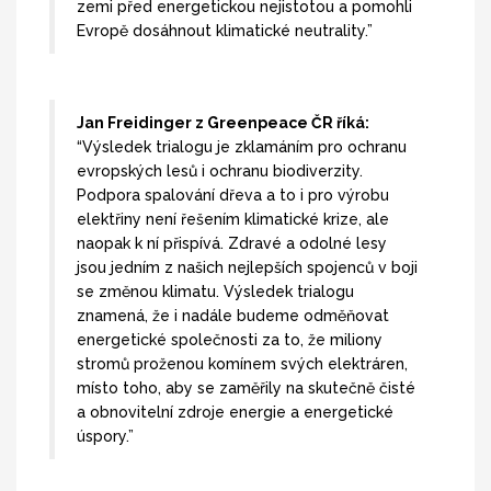
zemi před energetickou nejistotou a pomohli
Evropě dosáhnout klimatické neutrality.”
Jan Freidinger z Greenpeace ČR říká:
“Výsledek trialogu je zklamáním pro ochranu
evropských lesů i ochranu biodiverzity.
Podpora spalování dřeva a to i pro výrobu
elektřiny není řešením klimatické krize, ale
naopak k ní přispívá. Zdravé a odolné lesy
jsou jedním z našich nejlepších spojenců v boji
se změnou klimatu. Výsledek trialogu
znamená, že i nadále budeme odměňovat
energetické společnosti za to, že miliony
stromů proženou komínem svých elektráren,
místo toho, aby se zaměřily na skutečně čisté
a obnovitelní zdroje energie a energetické
úspory.”