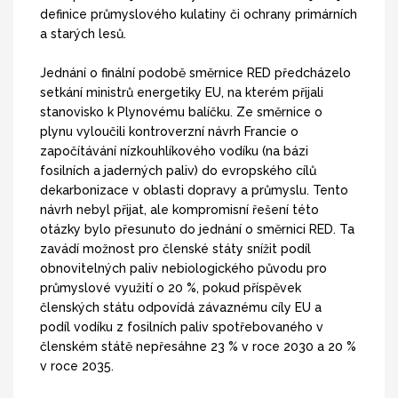
definice průmyslového kulatiny či ochrany primárních
a starých lesů.
Jednání o finální podobě směrnice RED předcházelo
setkání ministrů energetiky EU, na kterém přijali
stanovisko k Plynovému balíčku. Ze směrnice o
plynu vyloučili kontroverzní návrh Francie o
započítávání nízkouhlíkového vodíku (na bázi
fosilních a jaderných paliv) do evropského cílů
dekarbonizace v oblasti dopravy a průmyslu. Tento
návrh nebyl přijat, ale kompromisní řešení této
otázky bylo přesunuto do jednání o směrnici RED. Ta
zavádí možnost pro členské státy snížit podíl
obnovitelných paliv nebiologického původu pro
průmyslové využití o 20 %, pokud příspěvek
členských státu odpovídá závaznému cíly EU a
podíl vodíku z fosilních paliv spotřebovaného v
členském státě nepřesáhne 23 % v roce 2030 a 20 %
v roce 2035.