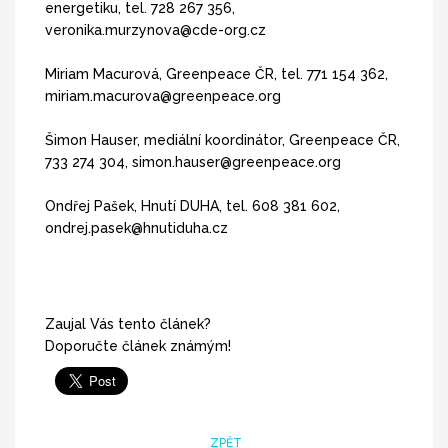
energetiku, tel. 728 267 356,
veronika.murzynova@cde-org.cz
Miriam Macurová, Greenpeace ČR, tel. 771 154 362,
miriam.macurova@greenpeace.org
Šimon Hauser, mediální koordinátor, Greenpeace ČR,
733 274 304, simon.hauser@greenpeace.org
Ondřej Pašek, Hnutí DUHA, tel. 608 381 602,
ondrej.pasek@hnutiduha.cz
Zaujal Vás tento článek?
Doporučte článek známým!
ZPĚT