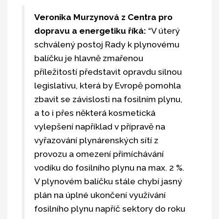
Veronika Murzynová z Centra pro
dopravu a energetiku říká:
“V úterý
schválený postoj Rady k plynovému
balíčku je hlavně zmařenou
příležitostí představit opravdu silnou
legislativu, která by Evropě pomohla
zbavit se závislosti na fosilním plynu,
a to i přes některá kosmetická
vylepšení například v přípravě na
vyřazování plynárenských sítí z
provozu a omezení přimíchávání
vodíku do fosilního plynu na max. 2 %.
V plynovém balíčku stále chybí jasný
plán na úplné ukončení využívání
fosilního plynu napříč sektory do roku