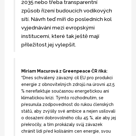
2035 nebo třeba transparentní
způsob řízení budoucích vodíkových
sítí. Návrh teď míří do posledních kol
vyjednávání mezi evropskými
institucemi, které tak ještě mají
příležitost jej vylepšit.
Miriam Macurová z Greenpeace ČR říká:
“Dnes schválený závazný cíl EU pro produkci
energie z obnovitelných zdrojů na úrovni 42,5
% nereflektuje současnou energetickou ani
klimatickou krizi. Týmto rozhodnutím, se
přesunula zodpovednost do rukou členských
států, aby zvýšily své ambice a nejen usilovali
o dosažení dobrovolného cílu 45 %, ale aby jej
překročily, a tím prokázaly svůj závazek
chránit lidi před kolísáním cen energie, svou