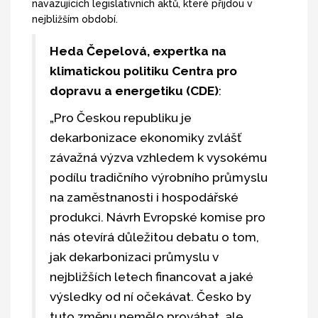
navazujících legislativních aktů, které přijdou v
nejbližším období.
Heda Čepelová, expertka na
klimatickou politiku Centra pro
dopravu a energetiku (CDE)
:
„Pro Českou republiku je
dekarbonizace ekonomiky zvlášť
závažná výzva vzhledem k vysokému
podílu tradičního výrobního průmyslu
na zaměstnanosti i hospodářské
produkci. Návrh Evropské komise pro
nás otevírá důležitou debatu o tom,
jak dekarbonizaci průmyslu v
nejbližších letech financovat a jaké
výsledky od ní očekávat. Česko by
tuto změnu nemělo prováhat, ale