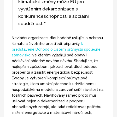
klimatické změny může EU jen
vyvážením dekarbonizace s
konkurenceschopností a sociální
soudržností.“
Nevládní organizace, dlouhodobě usilující o ochranu
klimatu a životního prostředí, připravily
k
představené Dohodě o čistém průmyslu společné
stanovisko
, ve kterém vyjadřují své obavy i
očekávání ohledně nového návrhu. Shodují se, že
nejlepším způsobem, jak zachovat dlouhodobou
prosperitu a zajistit energetickou bezpečnost
Evropy, je vytvoření komplexní průmyslové
strategie, která umožní přechod k udržitelnému
hospodářskému modelu a zároveň sníží závislost na
fosilních palivech. Navrhovaný rámec proto musí
usilovat nejen o dekarbonizaci a podporu
obnovitelných zdrojů, ale také reflektovat potřebu
snížení energetické a materiálové náročnosti,