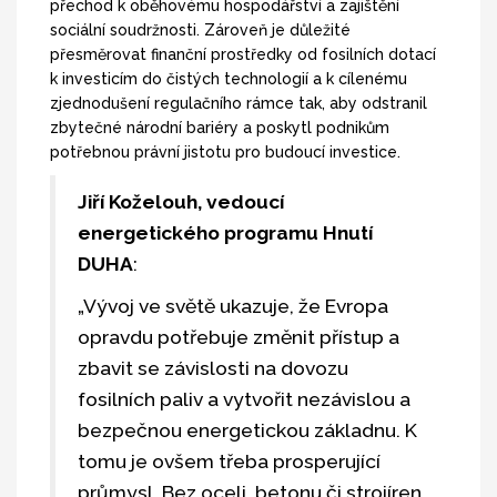
přechod k oběhovému hospodářství a zajištění
sociální soudržnosti. Zároveň je důležité
přesměrovat finanční prostředky od fosilních dotací
k investicím do čistých technologií a k cílenému
zjednodušení regulačního rámce tak, aby odstranil
zbytečné národní bariéry a poskytl podnikům
potřebnou právní jistotu pro budoucí investice.
Jiří Koželouh, vedoucí
energetického programu Hnutí
DUHA
:
„Vývoj ve světě ukazuje, že Evropa
opravdu potřebuje změnit přístup a
zbavit se závislosti na dovozu
fosilních paliv a vytvořit nezávislou a
bezpečnou energetickou základnu. K
tomu je ovšem třeba prosperující
průmysl. Bez oceli, betonu či strojíren