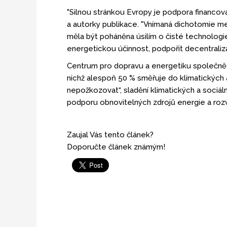
"Silnou stránkou Evropy je podpora financová
a autorky publikace. "Vnímaná dichotomie m
měla být poháněna úsilím o čisté technologi
energetickou účinnost, podpořit decentralizaci
Centrum pro dopravu a energetiku společně 
nichž alespoň 50 % směřuje do klimatických a
nepožkozovat“, sladění klimatických a sociál
podporu obnovitelných zdrojů energie a roz
Zaujal Vás tento článek?
Doporučte článek známým!