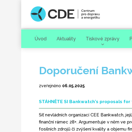
Úvod
Aktuality
Tiskové zprávy
P
Hledaný výraz
Doporučení Bankw
zveřejněno
06.05.2025
STÁHNĚTE SI Bankwatch's proposals for 
Síť nevládních organizací CEE Bankwatch, jej
[ zavřít ]
VYHLEDAT
finanční rámec 28+. Argumentuje v něm ve pr
fosilních zdrojů či zvýšení kvality a objemu 