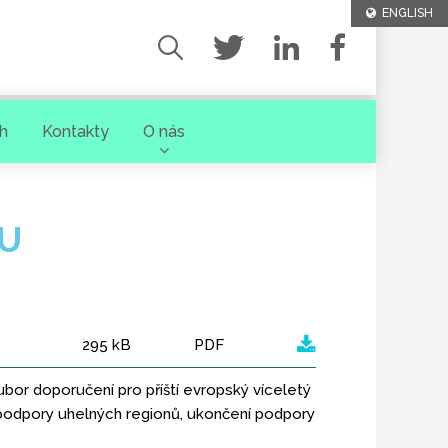
ENGLISH
h
Kontakty
O nás
EU
295 kB
PDF
ubor doporučení pro příští evropský víceletý
a podpory uhelných regionů, ukončení podpory