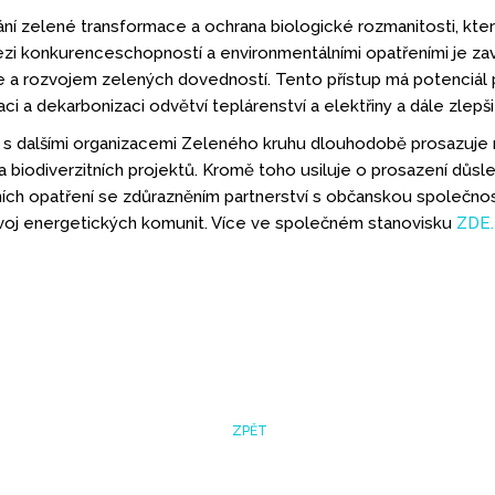
ní zelené transformace a ochrana biologické rozmanitosti, která
ezi konkurenceschopností a environmentálními opatřeními je za
e a rozvojem zelených dovedností. Tento přístup má potenciál p
 a dekarbonizaci odvětví teplárenství a elektřiny a dále zlepšit 
s dalšími organizacemi Zeleného kruhu dlouhodobě prosazuje n
 biodiverzitních projektů. Kromě toho usiluje o prosazení důsle
ních opatření se zdůrazněním partnerství s občanskou společností
voj energetických komunit. Více ve společném stanovisku
ZDE.
ZPĚT