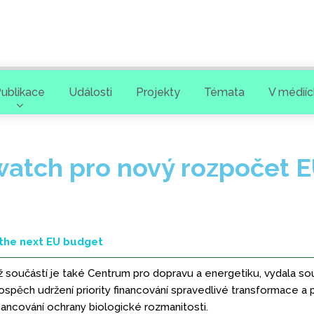
ublikace
Události
Projekty
Témata
V médiíc
atch pro nový rozpočet 
the next EU budget
íž součástí je také Centrum pro dopravu a energetiku, vydala so
ospěch udržení priority financování spravedlivé transformace 
financování ochrany biologické rozmanitosti.