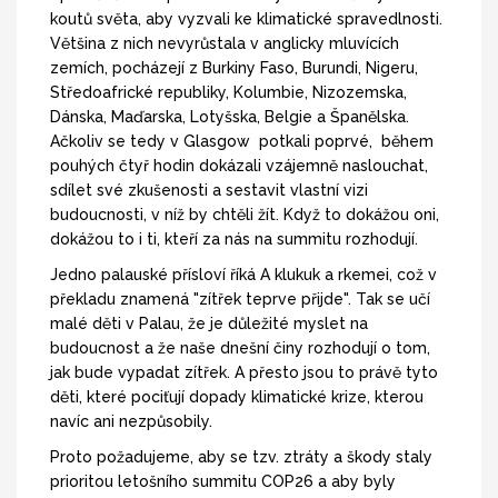
koutů světa, aby vyzvali ke klimatické spravedlnosti.
Většina z nich nevyrůstala v anglicky mluvících
zemích, pocházejí z Burkiny Faso, Burundi, Nigeru,
Středoafrické republiky, Kolumbie, Nizozemska,
Dánska, Maďarska, Lotyšska, Belgie a Španělska.
Ačkoliv se tedy v Glasgow potkali poprvé, během
pouhých čtyř hodin dokázali vzájemně naslouchat,
sdílet své zkušenosti a sestavit vlastní vizi
budoucnosti, v níž by chtěli žít. Když to dokážou oni,
dokážou to i ti, kteří za nás na summitu rozhodují.
Jedno palauské přísloví říká A klukuk a rkemei, což v
překladu znamená "zítřek teprve přijde". Tak se učí
malé děti v Palau, že je důležité myslet na
budoucnost a že naše dnešní činy rozhodují o tom,
jak bude vypadat zítřek. A přesto jsou to právě tyto
děti, které pociťují dopady klimatické krize, kterou
navíc ani nezpůsobily.
Proto požadujeme, aby se tzv. ztráty a škody staly
prioritou letošního summitu COP26 a aby byly