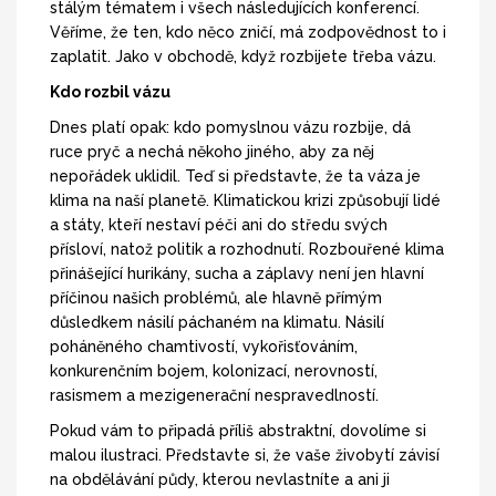
stálým tématem i všech následujících konferencí.
Věříme, že ten, kdo něco zničí, má zodpovědnost to i
zaplatit. Jako v obchodě, když rozbijete třeba vázu.
Kdo rozbil vázu
Dnes platí opak: kdo pomyslnou vázu rozbije, dá
ruce pryč a nechá někoho jiného, aby za něj
nepořádek uklidil. Teď si představte, že ta váza je
klima na naší planetě. Klimatickou krizi způsobují lidé
a státy, kteří nestaví péči ani do středu svých
přísloví, natož politik a rozhodnutí. Rozbouřené klima
přinášející hurikány, sucha a záplavy není jen hlavní
příčinou našich problémů, ale hlavně přímým
důsledkem násilí páchaném na klimatu. Násilí
poháněného chamtivostí, vykořisťováním,
konkurenčním bojem, kolonizací, nerovností,
rasismem a mezigenerační nespravedlností.
Pokud vám to připadá příliš abstraktní, dovolíme si
malou ilustraci. Představte si, že vaše živobytí závisí
na obdělávání půdy, kterou nevlastníte a ani ji