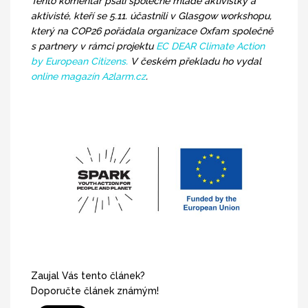
Tento komentář psali společně mladé aktivistky a
aktivisté, kteří se 5.11. účastnili v Glasgow workshopu,
který na COP26 pořádala organizace Oxfam společně
s partnery v rámci projektu
EC DEAR Climate Action
by European Citizens.
V českém překladu ho vydal
online magazín A2larm.cz
.
Zaujal Vás tento článek?
Doporučte článek známým!