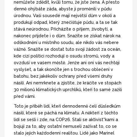
nemůžete zdědit, kvůli tomu, že jste žena. A přesto
denně ohýbáte záda, abyste ji proměnili v půdu
úrodnou. Vaši sousedé mají největší dům v okolí a
produkují odpad, který znečišťuje půdu, a ta se tak
stává neúrodnou. Přicházíte o příjem, živobytí, a
nakonec přijdete i o dům. Snažíte se získat nárok na
odškodnění u místního soudu, ale nikdo vás nebere
vážně. Snažíte se dostat tuto svoji žádost za oceán,
kde cizí politici rozhodují o osudu stromů, vody a
ovzduší ve vašem městě. Jenže ani oni vás nechtějí
vyslyšet, a tak skončíte jen s trochou oblečení v
batohu, bez jakékoliv ochrany před všemi druhy
násilí. Ani nemrknete a zjistíte, že kráčíte ve stopách
30 milionů klimatických uprchlíků, kteří to samé zažili
před vámi.
Toto je příběh lidí, kteří dennodenně čelí důsledkům
násilí, které se páchá na klimatu. A někteří z těchto
lidí se sešli i zde, na COP26. Stali se aktivist*kami a
bojují za to, aby ostatní nemuseli zažívat to, co se
stalo jejich každodenní realitou. Lidé jako Marinel