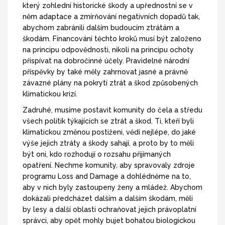
který zohlední historické škody a upřednostní se v
něm adaptace a zmírňování negativních dopadů tak,
abychom zabránili dalším budoucím ztrátám a
škodám. Financování těchto kroků musí být založeno
na principu odpovědnosti, nikoli na principu ochoty
přispívat na dobročinné účely. Pravidelné národní
příspěvky by také měly zahrnovat jasné a právně
závazné plány na pokrytí ztrát a škod způsobených
klimatickou krizí.
Zadruhé, musíme postavit komunity do čela a středu
všech politik týkajících se ztrát a škod. Ti, kteří byli
klimatickou změnou postiženi, vědí nejlépe, do jaké
výše jejich ztráty a škody sahají, a proto by to měli
být oni, kdo rozhodují o rozsahu přijímaných
opatření. Nechme komunity, aby spravovaly zdroje
programu Loss and Damage a dohlédněme na to,
aby v nich byly zastoupeny ženy a mládež. Abychom
dokázali předcházet dalším a dalším škodám, měli
by lesy a další oblasti ochraňovat jejich právoplatní
správci, aby opět mohly bujet bohatou biologickou