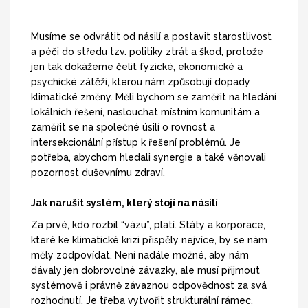
Musíme se odvrátit od násilí a postavit starostlivost
a péči do středu tzv. politiky ztrát a škod, protože
jen tak dokážeme čelit fyzické, ekonomické a
psychické zátěži, kterou nám způsobují dopady
klimatické změny. Měli bychom se zaměřit na hledání
lokálních řešení, naslouchat místním komunitám a
zaměřit se na společné úsilí o rovnost a
intersekcionální přístup k řešení problémů. Je
potřeba, abychom hledali synergie a také věnovali
pozornost duševnímu zdraví.
Jak narušit systém, který stojí na násilí
Za prvé, kdo rozbil “vázu”, platí. Státy a korporace,
které ke klimatické krizi přispěly nejvíce, by se nám
měly zodpovídat. Není nadále možné, aby nám
dávaly jen dobrovolné závazky, ale musí přijmout
systémově i právně závaznou odpovědnost za svá
rozhodnutí. Je třeba vytvořit strukturální rámec,