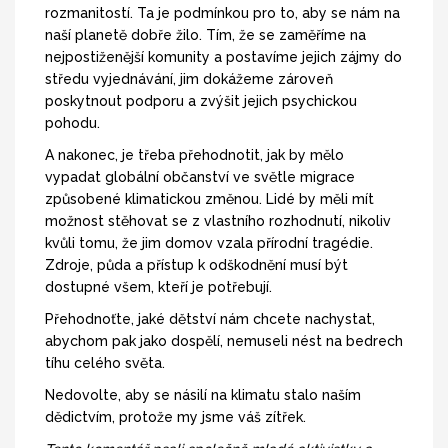
rozmanitostí. Ta je podmínkou pro to, aby se nám na
naší planetě dobře žilo. Tím, že se zaměříme na
nejpostiženější komunity a postavíme jejich zájmy do
středu vyjednávání, jim dokážeme zároveň
poskytnout podporu a zvýšit jejich psychickou
pohodu.
A nakonec, je třeba přehodnotit, jak by mělo
vypadat globální občanství ve světle migrace
způsobené klimatickou změnou. Lidé by měli mít
možnost stěhovat se z vlastního rozhodnutí, nikoliv
kvůli tomu, že jim domov vzala přírodní tragédie.
Zdroje, půda a přístup k odškodnění musí být
dostupné všem, kteří je potřebují.
Přehodnoťte, jaké dětství nám chcete nachystat,
abychom pak jako dospělí, nemuseli nést na bedrech
tíhu celého světa.
Nedovolte, aby se násilí na klimatu stalo naším
dědictvím, protože my jsme váš zítřek.