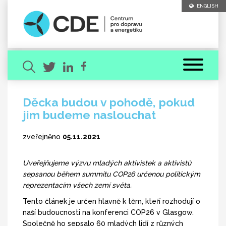
ENGLISH
Děcka budou v pohodě, pokud
jim budeme naslouchat
Hledaný výraz
zveřejněno
05.11.2021
Uveřejňujeme výzvu mladých aktivistek a aktivistů
sepsanou během summitu COP26 určenou politickým
reprezentacím všech zemí světa.
[ zavřít ]
VYHLEDAT
Tento článek je určen hlavně k těm, kteří rozhodují o
naší budoucnosti na konferenci COP26 v Glasgow.
Společně ho sepsalo 60 mladých lidí z různých