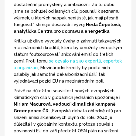
dostatečně promyšlený a ambiciózní. Za tu dobu
jsme se bohužel od jasných cílů posunuli k seznamu
výjimek, u kterých naopak není jisté, jak mají přesně
fungovat,” shrnuje dosavadní vývoj
Heda Čepelová,
analytička Centra pro dopravu a energetiku.
Kritiku už dříve vyvolaly úvahy o zahrnutí takzvaných
mezinárodních kreditů, které by umožnily evropským
státům “outsourcovat” snižování emisí do třetích
zemí. Proti tomu
se ozvalo na 140 expertů, expertek
a organizací
, Mezinárodní kredity by podle nich
oslabily jak samotné dekarbonizační úsilí, tak
vyjednávací pozici EU na mezinárodním poli.
Právě na důležitou souvislost nových evropských
klimatických cílů v globálních jednáních upozorňuje i
Miriam Macurová, vedoucí klimatické kampaně
Greenpeace ČR
: „Evropská debata ohledně cílů pro
snížení emisí skleníkových plynů do roku 2040 je
důležitá i v globálním kontextu, protože souvisí s
povinností EU do září předložit OSN plán na snížení