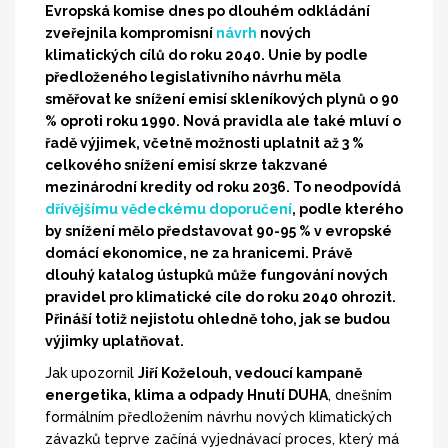
Evropská komise dnes po dlouhém odkládání
zveřejnila kompromisní
návrh
nových
klimatických cílů do roku 2040. Unie by podle
předloženého legislativního návrhu měla
směřovat ke snížení emisí skleníkových plynů o 90
% oproti roku 1990. Nová pravidla ale také mluví o
řadě výjimek, včetně možnosti uplatnit až 3 %
celkového snížení emisí skrze takzvané
mezinárodní kredity od roku 2036. To neodpovídá
dřívějšímu vědeckému doporučení
, podle kterého
by snížení mělo představovat 90-95 % v evropské
domácí ekonomice, ne za hranicemi. Právě
dlouhý katalog ústupků může fungování nových
pravidel pro klimatické cíle do roku 2040 ohrozit.
Přináší totiž nejistotu ohledně toho, jak se budou
výjimky uplatňovat.
Jak upozornil
Jiří Koželouh, vedoucí kampaně
energetika, klima a odpady Hnutí DUHA
, dnešním
formálním předložením návrhu nových klimatických
závazků teprve začíná vyjednávací proces, který má