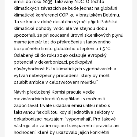
emisí do roku 2035, takzvaný NDC. O těchto
klimatických závazcích se bude jednat na globální
klimatické konferencí COP 30 v brazilském Belému.
Ta se koná v době desátého výročí přijetí Pařížské
klimatické dohody, vědci ale ve stejnou dobu
upozorňují, že při současné úrovni skleníkových plynů
máme jen pár let do překročení jí stanoveného
bezpečného limitu globálního oteplení o 1,5 °C.
Oslabený cíl do roku 2040 oslabuje evropský
potenciál v dekarbonizaci, podkopává
důvěryhodnost EU v klimatických vyjednáváních a
vytváří nebezpečný precedens, který by mohl
oslabit ambice v celosvětovém měřítku.”
Návrh předložený Komisí pracuje vedle
mezinárodních kreditů například i s možností
započítávat trvalé ukládání emisí uhlíku nebo s
takzvanou flexibilitou, kdy si jednotlivé sektory v
dekarbonizaci navzájem “vypomáhají”. Pro takové
nástroje ale zatím nejsou transparentní pravidla ani
hodnocení, které by ukazovalo jejich konkrétní