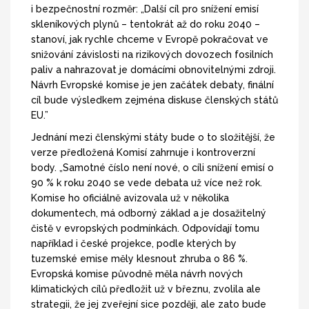
i bezpečnostní rozměr: „Další cíl pro snížení emisí
skleníkových plynů – tentokrát až do roku 2040 –
stanoví, jak rychle chceme v Evropě pokračovat ve
snižování závislosti na rizikových dovozech fosilních
paliv a nahrazovat je domácími obnovitelnými zdroji.
Návrh Evropské komise je jen začátek debaty, finální
cíl bude výsledkem zejména diskuse členských států
EU.”
Jednání mezi členskými státy bude o to složitější, že
verze předložená Komisí zahrnuje i kontroverzní
body. „Samotné číslo není nové, o cíli snížení emisí o
90 % k roku 2040 se vede debata už více než rok.
Komise ho oficiálně avizovala už v několika
dokumentech, má odborný základ a je dosažitelný
čistě v evropských podmínkách. Odpovídají tomu
například i české projekce, podle kterých by
tuzemské emise měly klesnout zhruba o 86 %.
Evropská komise původně měla návrh nových
klimatických cílů předložit už v březnu, zvolila ale
strategii, že jej zveřejní sice později, ale zato bude