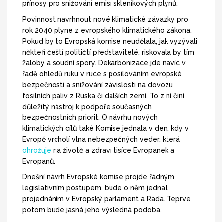
přínosy pro snižování emisí skleníkových plynů.
Povinnost navrhnout nové klimatické závazky pro
rok 2040 plyne z evropského klimatického zákona.
Pokud by to Evropská komise neudělala, jak vyzývali
někteří čeští političtí představitelé, riskovala by tím
žaloby a soudní spory. Dekarbonizace jde navíc v
řadě ohledů ruku v ruce s posilováním evropské
bezpečnosti a snižování závislosti na dovozu
fosilních paliv z Ruska či dalších zemí. To z ní činí
důležitý nástroj k podpoře současných
bezpečnostních priorit. O návrhu nových
klimatických cílů také Komise jednala v den, kdy v
Evropě vrcholí vlna nebezpečných veder, která
ohrožuje
na životě a zdraví tisíce Evropanek a
Evropanů.
Dnešní návrh Evropské komise projde řádným
legislativním postupem, bude o něm jednat
projednáním v Evropský parlament a Rada. Teprve
potom bude jasná jeho výsledná podoba.