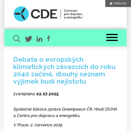
ENGLISH
Debata o evropských
klimatických závazcích do roku
Hledaný výraz
2040 začíná, dlouhý seznam
výjimek budí nejistotu
zveřejněno
02.07.2025
Společná tisková zpráva Greenpeace ČR, Hnutí DUHA
[ zavřít ]
VYHLEDAT
a Centra pro dopravu a energetiku
V Praze, 2. července 2025