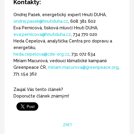
Kontakty:
Ondřej Pašek, energetický expert Hnutí DUHA,
ondrej.pasek@hnutiduha.cz
, 608 381 602
Eva Pernicová, tisková mluvčí Hnutí DUHA,
eva.pernicova@hnutiduha.cz
, 734 770 020
Heda Čepelová, analytička Centra pro dopravu a
energetiku,
heda.cepelova@cde-org.cz
, 731 072 634
Miriam Macurová, vedoucí klimatické kampaně
Greenpeace ČR,
miriam.macurova@greenpeace.org
,
771 154 362
Zaujal Vás tento článek?
Doporučte článek známým!
ZPĚT