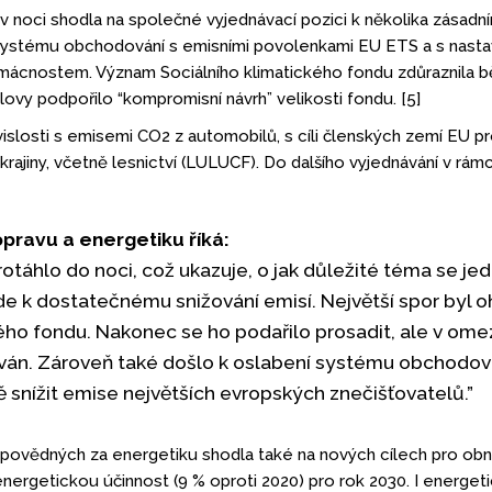
v noci shodla na společné vyjednávací pozici k několika zásadním
systému obchodování s emisními povolenkami EU ETS a s nastav
ácnostem. Význam Sociálního klimatického fondu zdůraznila běh
lovy podpořilo “kompromisní návrh” velikosti fondu. [5]
vislosti s emisemi CO2 z automobilů, s cíli členských zemí EU 
a krajiny, včetně lesnictví (LULUCF). Do dalšího vyjednávání v rám
pravu a energetiku říká:
rotáhlo do noci, což ukazuje, o jak důležité téma se j
de k dostatečnému snižování emisí. Největší spor byl 
ého fondu. Nakonec se ho podařilo prosadit, ale v ome
án. Zároveň také došlo k oslabení systému obchodová
ně snížit emise největších evropských znečišťovatelů.”
odpovědných za energetiku shodla také na nových cílech pro ob
ergetickou účinnost (9 % oproti 2020) pro rok 2030. I energetic