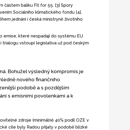
 částem balíku Fit for 55. [3] Spory
ením Sociálního klimatického fondu [4],
em jednání i česká ministryně životního
pro emise, které nespadají do systému EU
ci trialogu vstoupí legislativa už pod českým
edná. Bohužel výsledný kompromis je
ohledně nového finančního
zenější podobě a s pozdějším
ní s emisními povolenkami a k
novitelné zdroje (minimálně 40% podíl OZE v
ké cíle byly Radou přijaty v podobě blízké