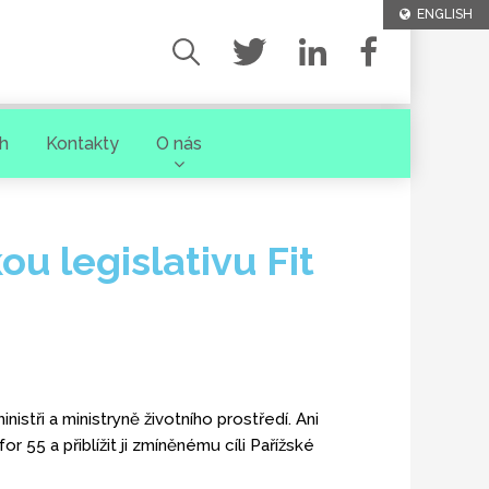
ENGLISH
h
Kontakty
O nás
ou legislativu Fit
istři a ministryně životního prostředí. Ani
r 55 a přiblížit ji zmíněnému cíli Pařížské