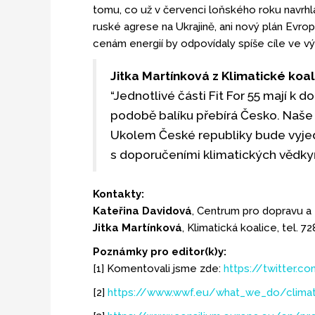
tomu, co už v červenci loňského roku navrhl
ruské agrese na Ukrajině, ani nový plán Evr
cenám energií by odpovídaly spíše cíle ve vý
Jitka Martínková z Klimatické koal
“Jednotlivé části Fit For 55 mají k 
podobě balíku přebírá Česko. Naše 
Ukolem České republiky bude vyjedna
s doporučeními klimatických vědkyň
Kontakty:
Kateřina Davidová
, Centrum pro dopravu a 
Jitka Martínková
, Klimatická koalice, tel. 7
Poznámky pro editor(k)y:
[1] Komentovali jsme zde:
https://twitter
[2]
https://www.wwf.eu/what_we_do/clim