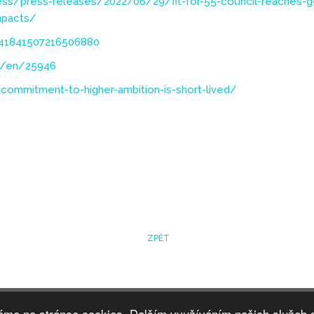
ss/press-releases/2022/06/29/fit-for-55-council-reaches-ge
mpacts/
541841507216506880
nt/en/25946
commitment-to-higher-ambition-is-short-lived/
ZPĚT
váme na stránce cookies. Dalším využíváním našich služeb 