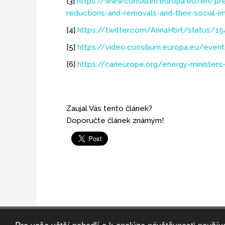
[3]
https://www.consilium.europa.eu/en/pre
reductions-and-removals-and-their-social-i
[4]
https://twitter.com/AnnaHbrt/status/1
[5]
https://video.consilium.europa.eu/eve
[6]
https://caneurope.org/energy-ministers-
Zaujal Vás tento článek?
Doporučte článek známým!
Pro vaše větší pohodlí a k analýze návštěvnosti použí