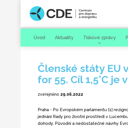
Úvod
Aktuality
Tiskové zprávy
P
Hledaný výraz
Členské státy EU v
for 55. Cíl 1,5°C j
zveřejněno
29.06.2022
Praha - Po Evropském parlamentu [1] rezignoval
[ zavřít ]
VYHLEDAT
jednání Rady pro životní prostředí v Lucemburk
dohody. Původní a nedostatečné návrhy Evro