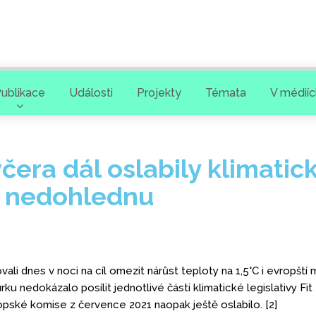
ublikace
Události
Projekty
Témata
V médiíc
čera dál oslabily klimatick
e v nedohlednu
i dnes v noci na cíl omezit nárůst teploty na 1,5°C i evropští min
u nedokázalo posílit jednotlivé části klimatické legislativy Fit fo
pské komise z července 2021 naopak ještě oslabilo. [2]