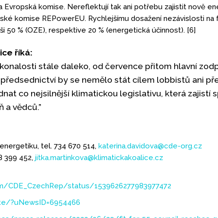
a Evropská komise. Nereflektují tak ani potřebu zajistit nově
opské komise REPowerEU. Rychlejšímu dosažení nezávislosti na f
ši 50 % (OZE), respektive 20 % (energetická účinnost). [6]
ice říká:
dokonalosti stále daleko, od července přitom hlavní zodp
předsednictví by se nemělo stát cílem lobbistů ani př
t co nejsilnější klimatickou legislativu, která zajistí
 a vědců.”
energetiku, tel. 734 670 514,
katerina.davidova@cde-org.cz
28 399 452,
jitka.martinkova@klimatickakoalice.cz
.com/CDE_CzechRep/status/1539626277983977472
ate/?uNewsID=6954466