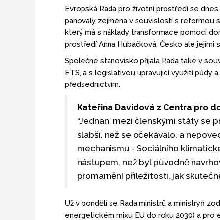
Evropská Rada pro životní prostředí se dnes 
panovaly zejména v souvislosti s reformou 
který má s náklady transformace pomoci dom
prostředí Anna Hubáčková, Česko ale jejími s
Společné stanovisko přijala Rada také v sou
ETS, a s legislativou upravující využití půdy 
předsednictvím.
Kateřina Davidová z Centra pro do
“Jednání mezi členskými státy se p
slabší, než se očekávalo, a nepove
mechanismu - Sociálního klimatick
nástupem, než byl původně navrhov
promarnění příležitosti, jak skuteč
Už v pondělí se Rada ministrů a ministryň z
energetickém mixu EU do roku 2030) a pro en