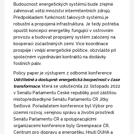
Budoucnost energetických systémů bude zřejmě
zahrnovat větší množství intermitentních zdrojů.
Předpokladem funkčnosti takových systémů je
robustní a propojená infrastruktura. Je tedy potřeba
opustit koncepci energetiky fungující v ostrovním
provozu a budovat propojený systém založený na
kooperaci zúčastněných zemí. Více koordinace
prospěje i vnější energetické politice, obzvláště při
společném vyjednávání kontraktů na dodávky
fosilních paliv.
Policy paper je výstupem z odborné konference
Udržitelně a dostupně: energetická bezpečnost v čase
transformace
, která se uskutečnila 22. listopadu 2022
v Senátu Parlamentu České republiky pod záštitou
místopředsedkyně Senátu Parlamentu ČR Jitky
Seitlové. Pořadatelem konference byl Výbor pro
územní rozvoj, veřejnou správu a životní prostředí
Senátu Parlamentu ČR a spolupracujícími
organizacemi konference byly Greenpeace ČR,
Centrum pro dopravu a energetiku, Hnutí DUHA a