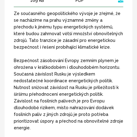
169 kB
PDF
Ze současného geopolitického vývoje je zřejmé, že
se nacházíme na prahu významné změny a
přechodu k jinému typu energetických systémů,
které budou zahrnovat větší množství obnovitelných
zdrojů. Tato tranzice je zásadní pro energetickou
bezpečnost i řešení probíhající klimatické krize.
Bezpečnost zásobování Evropy zemním plynem je
ohrožena v krátkodobém i dlouhodobém horizontu.
Současná závislost Rusku je výsledkem
nedostatečné koordinace energetických politik.
Nutnost snižovat závislost na Rusku je příležitostí k
širšímu přehodnocení energetických politik.
Závislost na fosilních palivech je pro Evropu
dlouhodobě rizikem, místo nahrazování dodávek
fosilních paliv z jiných zdrojů je proto potřeba
prioritizovat úspory a přechod na obnovitelné zdroje
energie.